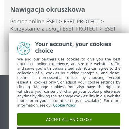
Nawigacja okruszkowa
Pomoc online ESET
>
ESET PROTECT
>
Korzystanie z usługi ESET PROTECT
>
ESET
PROTECT Menu główne
>
Więcej
>
Przesłane pliki
Your account, your cookies
choice
We and our partners use cookies to give you the best
optimized online experience, analyze our website traffic,
and serve you with personalized ads. You can agree to the
collection of all cookies by clicking "Accept all and close",
decline all non-essential cookies by choosing "Accept
essential cookies only", or adjust your cookie settings by
Wyświetl witrynę internetową dla
clicking "Manage cookies". You also have the right to
withdraw your consent or change your cookie preferences
komputerów
anytime by clicking the "Manage cookies" link in our website
footer or in your account settings (if available). For more
End of Life
information, see our
Cookie Policy
.
Baza wiedzy ESET
Forum ESET
ACCEPT ALL AND CLOSE
ESET Status Portal