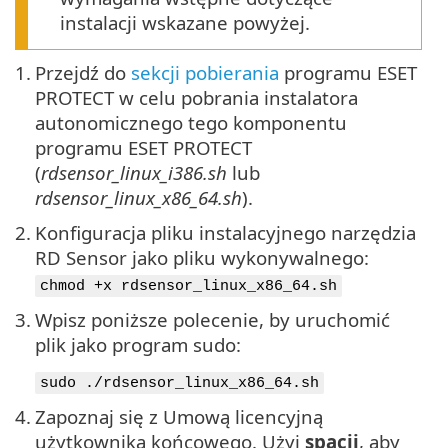
instalacji wskazane powyżej.
1.
Przejdź do
sekcji pobierania
programu ESET
PROTECT w celu pobrania instalatora
autonomicznego tego komponentu
programu ESET PROTECT
(
rdsensor_linux_i386.sh
lub
rdsensor_linux_x86_64.sh
).
2.
Konfiguracja pliku instalacyjnego narzędzia
RD Sensor jako pliku wykonywalnego:
chmod +x rdsensor_linux_x86_64.sh
3.
Wpisz poniższe polecenie, by uruchomić
plik jako program sudo:
sudo ./rdsensor_linux_x86_64.sh
4.
Zapoznaj się z Umową licencyjną
użytkownika końcowego. Użyj
spacji
, aby