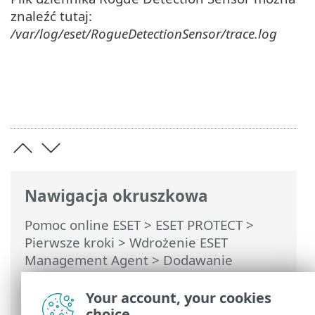
znaleźć tutaj:
/var/log/eset/RogueDetectionSensor/trace.log
Nawigacja okruszkowa
Pomoc online ESET
>
ESET PROTECT
>
Pierwsze kroki
>
Wdrożenie ESET
Management Agent
>
Dodawanie
komputerów przy użyciu narzędzia RD
Sensor
> Instalacja narzędzia RD Sensor
Your account, your cookies
choice