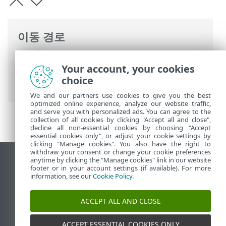
이동 경로
ESET 온라인 도움말
>
ESET PROTECT
>
Your account, your cookies
ESET PROTECT 사용
>
ESET PROTECT 기본
choice
메뉴
> 작업
We and our partners use cookies to give you the best
optimized online experience, analyze our website traffic,
and serve you with personalized ads. You can agree to the
collection of all cookies by clicking "Accept all and close",
decline all non-essential cookies by choosing "Accept
essential cookies only", or adjust your cookie settings by
clicking "Manage cookies". You also have the right to
withdraw your consent or change your cookie preferences
anytime by clicking the "Manage cookies" link in our website
데스크톱 사이트 보기
footer or in your account settings (if available). For more
End of Life
information, see our
Cookie Policy
.
ESET 지식 베이스
ACCEPT ALL AND CLOSE
ESET 포럼
ESET Status Portal
ACCEPT ESSENTIAL COOKIES ONLY