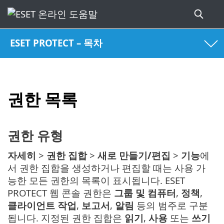
ESET PROTECT – 목차
권한 목록
권한 유형
자세히
>
권한 집합
>
새로 만들기/편집
>
기능
에
서 권한 집합을 생성하거나 편집할 때는 사용 가
능한 모든 권한의 목록이 표시됩니다. ESET
PROTECT 웹 콘솔 권한은
그룹 및 컴퓨터
,
정책
,
클라이언트 작업
,
보고서
,
알림
등의 범주로 구분
됩니다. 지정된 권한 집합은
읽기
,
사용
또는
쓰기