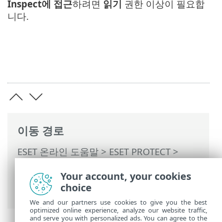
Inspect에 접근
하려면
읽기
권한 이상이 필요합
니다.
이동 경로
ESET 온라인 도움말
>
ESET PROTECT
>
ESET PROTECT 사용
>
ESET PROTECT 기본
Your account, your cookies
메뉴
>
자세히
>
접근 권한
>
권한 집합
> 권
choice
한 목록
We and our partners use cookies to give you the best
optimized online experience, analyze our website traffic,
and serve you with personalized ads. You can agree to the