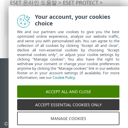
ESET 온라인 도움말
>
ESET PROTECT
>
ESET PROTECT 사용
>
ESET PROTECT 기본
Your account, your cookies
메뉴
>
자세히
>
접근 권한
>
권한 집합
> 권
choice
한 집합 관리
We and our partners use cookies to give you the best
optimized online experience, analyze our website traffic,
and serve you with personalized ads. You can agree to the
collection of all cookies by clicking "Accept all and close",
decline all non-essential cookies by choosing "Accept
essential cookies only", or adjust your cookie settings by
clicking "Manage cookies". You also have the right to
withdraw your consent or change your cookie preferences
anytime by clicking the "Manage cookies" link in our website
데스크톱 사이트 보기
footer or in your account settings (if available). For more
End of Life
information, see our
Cookie Policy
.
ESET 지식 베이스
ACCEPT ALL AND CLOSE
ESET 포럼
ESET Status Portal
ACCEPT ESSENTIAL COOKIES ONLY
국가별 지원
MANAGE COOKIES
© 1992 - 2026 ESET, spol. s
쿠키 관리