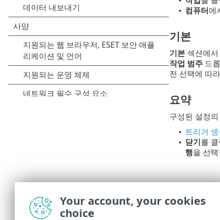
•
컴퓨터
에
•
기본
기본
섹션에
작업 범주
드롭
전 선택에 따
요약
구성된 설정의
트리거 생
•
닫기
를 
•
행
을 선택
Your account, your cookies
choice