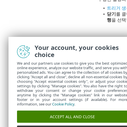
트리거 생
•
닫기
를 
•
행
을 선택
Your account, your cookies
choice
We and our partners use cookies to give you the best optimize
online experience, analyze our website traffic, and serve you wit
personalized ads. You can agree to the collection of all cookies b
작업
에서 생성
clicking "Accept all and close", decline all non-essential cookies b
choosing "Accept essential cookies only", or adjust your cooki
settings by clicking "Manage cookies". You also have the right t
withdraw your consent or change your cookie preference
anytime by clicking the "Manage cookies" link in our websit
footer or in your account settings (if available). For mor
information, see our
Cookie Policy
.
ACCEPT ALL AND CLOSE