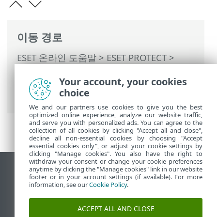
이동 경로
ESET 온라인 도움말
>
ESET PROTECT
>
ESET PROTECT 사용
>
자동 업데이트
>
Your account, your cookies
ESET Management 에이전트 자동 업그레
choice
이드
We and our partners use cookies to give you the best
optimized online experience, analyze our website traffic,
and serve you with personalized ads. You can agree to the
collection of all cookies by clicking "Accept all and close",
decline all non-essential cookies by choosing "Accept
essential cookies only", or adjust your cookie settings by
clicking "Manage cookies". You also have the right to
withdraw your consent or change your cookie preferences
anytime by clicking the "Manage cookies" link in our website
데스크톱 사이트 보기
footer or in your account settings (if available). For more
End of Life
information, see our
Cookie Policy
.
ESET 지식 베이스
ACCEPT ALL AND CLOSE
ESET 포럼