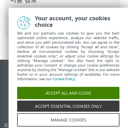
ESET 온라인 도움말
>
ESET PROTECT
>
Your account, your cookies
ESET PROTECT 사용
>
ESET PROTECT 기본
choice
메뉴
>
작업
>
클라이언트 작업
> 서버 검사
We and our partners use cookies to give you the best
optimized online experience, analyze our website traffic,
and serve you with personalized ads. You can agree to the
collection of all cookies by clicking "Accept all and close",
decline all non-essential cookies by choosing "Accept
essential cookies only", or adjust your cookie settings by
clicking "Manage cookies". You also have the right to
withdraw your consent or change your cookie preferences
anytime by clicking the "Manage cookies" link in our website
데스크톱 사이트 보기
footer or in your account settings (if available). For more
End of Life
information, see our
Cookie Policy
.
ESET 지식 베이스
ACCEPT ALL AND CLOSE
ESET 포럼
ESET Status Portal
ACCEPT ESSENTIAL COOKIES ONLY
국가별 지원
MANAGE COOKIES
© 1992 - 2026 ESET, spol. s
쿠키 관리