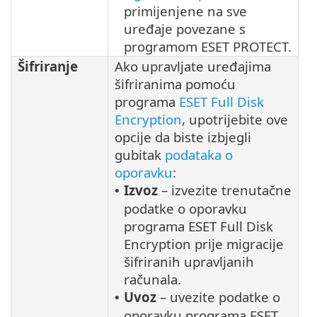
primijenjene na sve
uređaje povezane s
programom ESET PROTECT.
Šifriranje
Ako upravljate uređajima
šifriranima pomoću
programa
ESET Full Disk
Encryption
, upotrijebite ove
opcije da biste izbjegli
gubitak
podataka o
oporavku
:
Izvoz
– izvezite trenutačne
•
podatke o oporavku
programa ESET Full Disk
Encryption prije migracije
šifriranih upravljanih
računala.
Uvoz
– uvezite podatke o
•
oporavku programa ESET