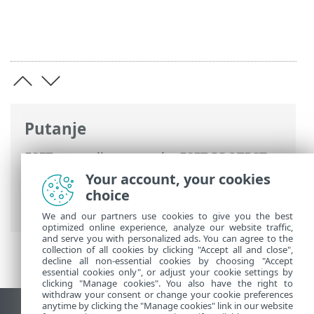
Putanje
ESET-ova online pomoć
>
ESET PROTECT
>
Upotreba sustava ESET PROTECT
>
ESET
Your account, your cookies
PROTECT Glavni izbornik
> Pregled
choice
statusa
We and our partners use cookies to give you the best
optimized online experience, analyze our website traffic,
and serve you with personalized ads. You can agree to the
collection of all cookies by clicking "Accept all and close",
decline all non-essential cookies by choosing "Accept
essential cookies only", or adjust your cookie settings by
clicking "Manage cookies". You also have the right to
withdraw your consent or change your cookie preferences
anytime by clicking the "Manage cookies" link in our website