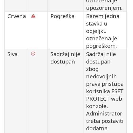
označena je
upozorenjem.
Crvena
Pogreška
Barem jedna
stavka u
odjeljku
označena je
pogreškom.
Siva
Sadržaj nije
Sadržaj nije
dostupan
dostupan
zbog
nedovoljnih
prava pristupa
korisnika ESET
PROTECT web
konzole.
Administrator
treba postaviti
dodatna