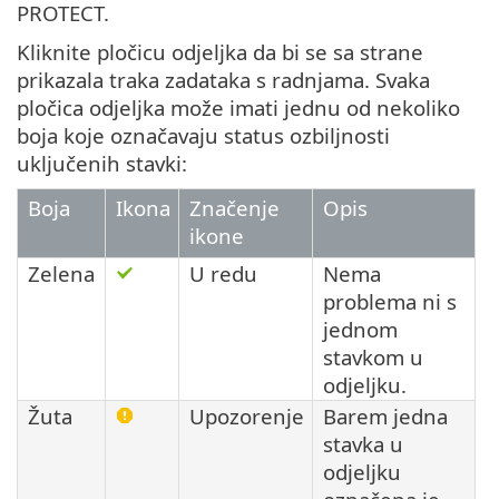
PROTECT.
Kliknite pločicu odjeljka da bi se sa strane
prikazala traka zadataka s radnjama. Svaka
pločica odjeljka može imati jednu od nekoliko
boja koje označavaju status ozbiljnosti
uključenih stavki:
Boja
Ikona
Značenje
Opis
ikone
Zelena
U redu
Nema
problema ni s
jednom
stavkom u
odjeljku.
Žuta
Upozorenje
Barem jedna
stavka u
odjeljku