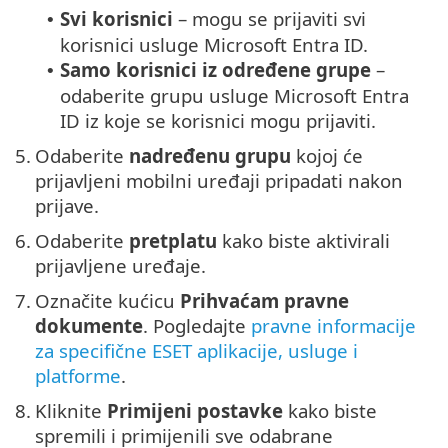
Svi korisnici
– mogu se prijaviti svi
•
korisnici usluge Microsoft Entra ID.
Samo korisnici iz određene grupe
–
•
odaberite grupu usluge Microsoft Entra
ID iz koje se korisnici mogu prijaviti.
5.
Odaberite
nadređenu grupu
kojoj će
prijavljeni mobilni uređaji pripadati nakon
prijave.
6.
Odaberite
pretplatu
kako biste aktivirali
prijavljene uređaje.
7.
Označite kućicu
Prihvaćam pravne
dokumente
. Pogledajte
pravne informacije
za specifične ESET aplikacije, usluge i
platforme
.
8.
Kliknite
Primijeni postavke
kako biste
spremili i primijenili sve odabrane