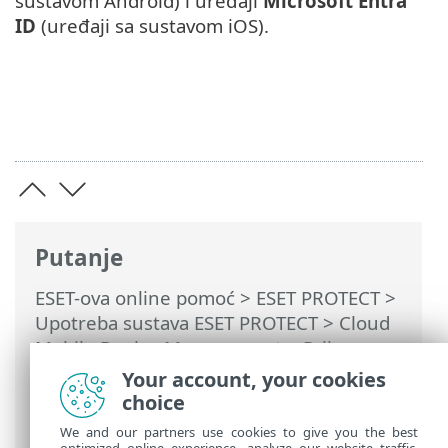
sustavom Android) i uređaji
Microsoft Entra
ID
(uređaji sa sustavom iOS).
Putanje
ESET-ova online pomoć
>
ESET PROTECT
>
Upotreba sustava ESET PROTECT
>
Cloud
Mobile Device Management
>
Prijava –
dodavanje mobilnih uređaja
> Prijava na
Your account, your cookies
uslugu Microsoft Entra ID (Android ili
choice
iOS)
We and our partners use cookies to give you the best