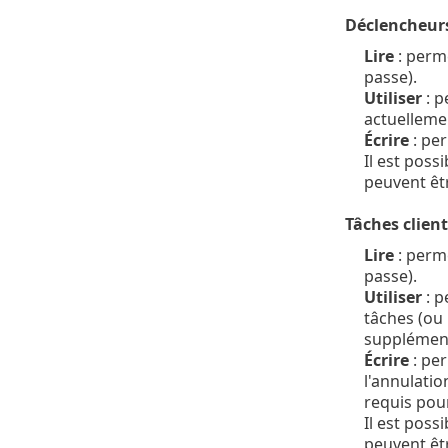
Déclencheurs
Lire
: perme
passe).
Utiliser
: p
actuelleme
Écrire
: per
Il est poss
peuvent êt
Tâches client
Lire
: perme
passe).
Utiliser
: p
tâches (ou 
supplément
Écrire
: per
l'annulatio
requis pour
Il est poss
peuvent êt