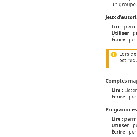
un groupe.
Jeux d'autor
Lire
: perme
Utiliser
: p
Écrire
: per
Lors de 
est req
Comptes ma
Lire :
Liste
Écrire
: per
Programmes d
Lire
: perme
Utiliser
: p
Écrire
: per