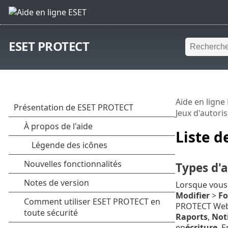
ESET PROTECT
Aide en ligne
Jeux d'autori
Liste d
Types d'
Lorsque vous
Modifier
>
Fo
PROTECT Web 
Raports
,
Noti
en
écriture
. E