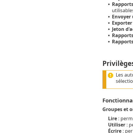
Rapports
•
utilisabl
Envoyer 
•
Exporter 
•
Jeton d'a
•
Rapports
•
Rapport
•
Privilège
Les aut
sélecti
Fonctionna
Groupes et o
Lire
: perme
Utiliser
: p
Écrire
: per