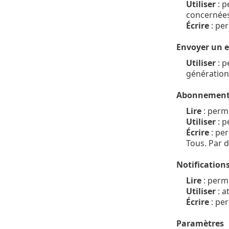
Utiliser
: p
concernées
Écrire
: per
Envoyer un 
Utiliser
: p
génération
Abonnement
Lire
: perme
Utiliser
: p
Écrire
: per
Tous. Par d
Notification
Lire
: perme
Utiliser
: a
Écrire
: per
Paramètres