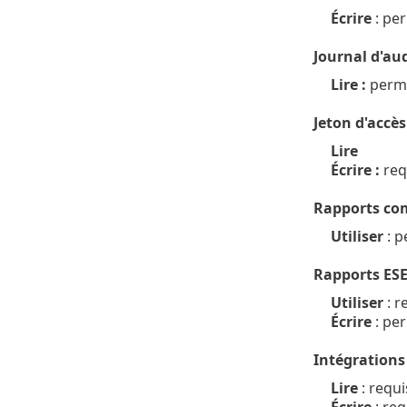
Écrire
: per
Journal d'aud
Lire :
perme
Jeton d'accès
Lire
Écrire :
req
Rapports co
Utiliser
: p
Rapports ES
Utiliser
: r
Écrire
: pe
Intégrations
Lire
: requi