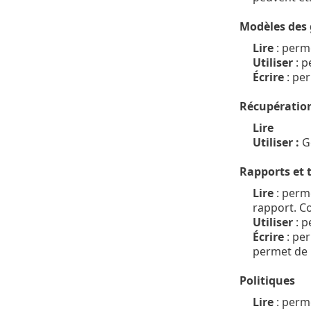
Modèles des
Lire
: perme
Utiliser
: p
Écrire
: pe
Récupération
Lire
Utiliser :
Gé
Rapports et 
Lire
: perme
rapport. C
Utiliser
: p
Écrire
: per
permet de 
Politiques
Lire
: perme