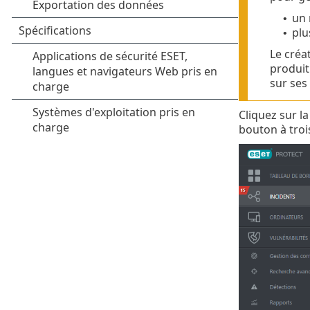
un 
•
plu
•
Le créa
produit
sur ses
Cliquez sur l
bouton à troi