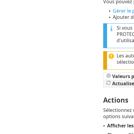
Vous pouvez p
Gérer le 
•
Ajouter 
•
Si vous 
PROTECT
d'utilis
Les aut
sélecti
Valeurs p
Actualise
Actions
Sélectionnez 
options suiva
Afficher les
•