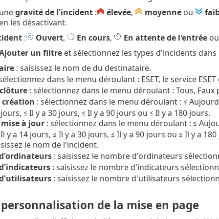
 une
gravité de l'incident
:
élevée
,
moyenne
ou
faib
en les désactivant.
cident
:
Ouvert
,
En cours
,
En attente de l'entrée
o
Ajouter un filtre
et sélectionnez les types d'incidents dans
aire
: saisissez le nom de du destinataire.
sélectionnez dans le menu déroulant : ESET, le service ESET 
 clôture
: sélectionnez dans le menu déroulant : Tous, Faux po
 création
: sélectionnez dans le menu déroulant : ≤ Aujourd'hui,
 jours, ≤ Il y a 30 jours, ≤ Il y a 90 jours ou ≤ Il y a 180 jours.
 mise à jour
: sélectionnez dans le menu déroulant : ≤ Aujourd'h
Il y a 14 jours, ≤ Il y a 30 jours, ≤ Il y a 90 jours ou ≤ Il y a 180
isissez le nom de l'incident.
'ordinateurs
: saisissez le nombre d'ordinateurs sélection
'indicateurs
: saisissez le nombre d'indicateurs sélectionn
'utilisateurs
: saisissez le nombre d'utilisateurs sélection
t personnalisation de la mise en page