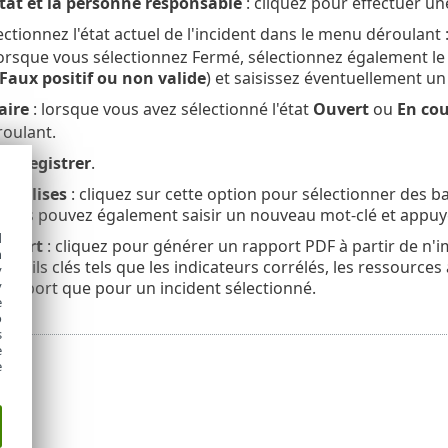
tat et la personne responsable
: cliquez pour effectuer un
ectionnez l'état actuel de l'incident dans le menu déroulant 
Lorsque vous sélectionnez Fermé, sélectionnez également le m
Faux positif ou non valide
) et saisissez éventuellement u
aire
: lorsque vous avez sélectionné l'état
Ouvert
ou
En cou
oulant.
r
Enregistrer
.
s balises
: cliquez sur cette option pour sélectionner des b
 Vous pouvez également saisir un nouveau mot-clé et appuy
d
apport
: cliquez pour générer un rapport PDF à partir de n'i
h
détails clés tels que les indicateurs corrélés, les ressource
y
rapport que pour un incident sélectionné.
y
e
o
s
e
e