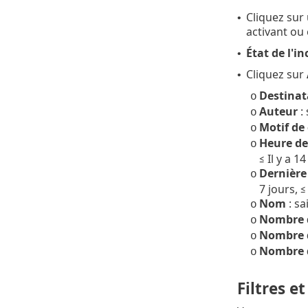
Cliquez sur
•
activant ou 
État de l'in
•
Cliquez sur
•
Destinat
o
Auteur
: 
o
Motif de
o
Heure de
o
≤ Il y a 14
Dernière
o
7 jours, ≤ 
Nom
: sa
o
Nombre d
o
Nombre d
o
Nombre d
o
Filtres e