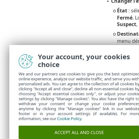
Changer l'é
•
État
: sél
o
Fermé
. 
Suspect
,
Destinat
o
menu dér
Cliquez su
Your account, your cookies
Modifier de
•
choice
Appliquer
.
We and our partners use cookies to give you the best optimize
Créer un r
•
online experience, analyze our website traffic, and serve you wit
exporte les 
personalized ads. You can agree to the collection of all cookies b
générer un 
clicking "Accept all and close", decline all non-essential cookies b
choosing "Accept essential cookies only", or adjust your cooki
settings by clicking "Manage cookies". You also have the right t
withdraw your consent or change your cookie preference
anytime by clicking the "Manage cookies" link in our websit
footer or in your account settings (if available). For mor
information, see our
Cookie Policy
.
ACCEPT ALL AND CLOSE