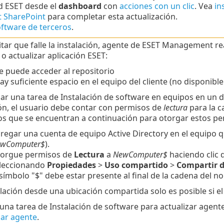
d ESET desde el
dashboard
con
acciones con un clic
. Vea
in
t SharePoint
para completar esta actualización.
oftware de terceros
.
itar que falle la instalación, agente de ESET Management rea
 o actualizar aplicación ESET:
se puede acceder al repositorio
hay suficiente espacio en el equipo del cliente (no disponible
izar una tarea de Instalación de software en equipos en 
ón, el usuario debe contar con permisos de
lectura
para la c
os que se encuentran a continuación para otorgar estos per
regar una cuenta de equipo Active Directory en el equipo q
wComputer$
).
orgue permisos de
Lectura
a
NewComputer$
haciendo clic 
leccionando
Propiedades
>
Uso compartido
>
Compartir d
 símbolo "$" debe estar presente al final de la cadena del n
alación desde una ubicación compartida solo es posible si e
una tarea de Instalación de software para actualizar agen
zar agente
.