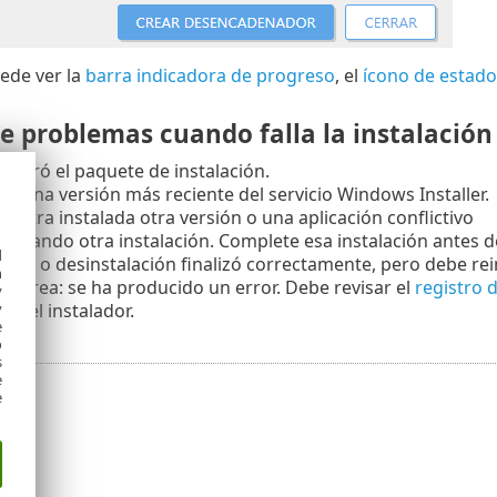
uede ver la
barra indicadora de progreso
, el
ícono de estado
e problemas cuando falla la instalación
ontró el paquete de instalación.
re una versión más reciente del servicio Windows Installer.
uentra instalada otra versión o una aplicación conflictivo
ealizando otra instalación. Complete esa instalación antes d
d
ación o desinstalación finalizó correctamente, pero debe rein
h
la tarea: se ha producido un error. Debe revisar el
registro 
y
n del instalador.
y
e
o
s
e
e