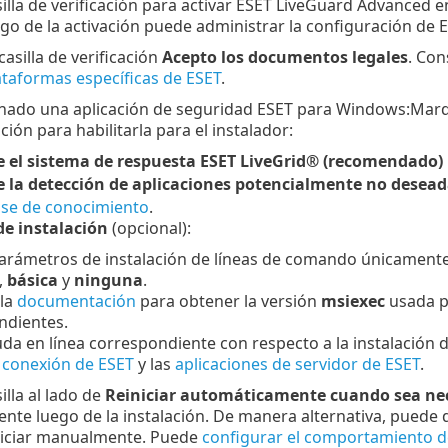
illa de verificación para activar ESET LiveGuard Advanced en
go de la activación puede administrar la configuración d
casilla de verificación
Acepto los documentos legales
. Con
lataformas específicas de ESET
.
onado una aplicación de seguridad ESET para Windows:Marque
ción para habilitarla para el instalador:
e el sistema de respuesta ESET LiveGrid® (recomendado)
e la detección de aplicaciones potencialmente no desea
ase de conocimiento
.
e instalación
(opcional):
arámetros de instalación de líneas de comando únicamente 
,
básica
y
ninguna
.
 la
documentación
para obtener la versión
msiexec
usada pa
ndientes.
uda en línea correspondiente con respecto a la instalación
 conexión de ESET
y las
aplicaciones de servidor de ESET
.
illa al lado de
Reiniciar automáticamente cuando sea ne
te luego de la instalación. De manera alternativa, puede de
niciar manualmente. Puede
configurar el comportamiento de