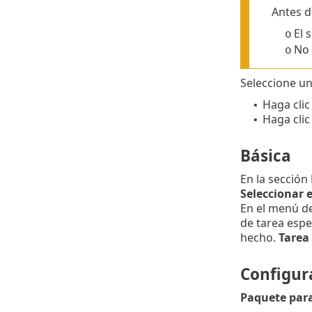
Antes d
El 
o
No 
o
Seleccione un
Haga clic
•
Haga clic
•
Básica
En la sección
Seleccionar 
En el menú d
de tarea espe
hecho.
Tarea
Configur
Paquete para