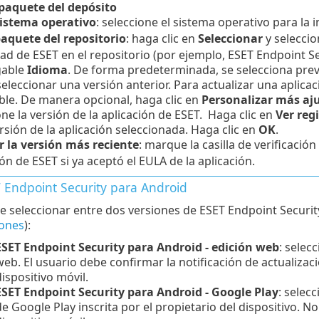
 paquete del depósito
sistema operativo
: seleccione el sistema operativo para la i
paquete del repositorio
: haga clic en
Seleccionar
y seleccio
ad de ESET en el repositorio (por ejemplo, ESET Endpoint Se
gable
Idioma
.
De forma predeterminada, se selecciona prev
eleccionar una versión anterior.
Para actualizar una aplicac
ble. De manera opcional, haga clic en
Personalizar más aj
one la versión de la aplicación de ESET. Haga clic en
Ver reg
ersión de la aplicación seleccionada. Haga clic en
OK
.
r la versión más reciente
: marque la casilla de verificación
ón de ESET si ya aceptó el EULA de la aplicación.
 Endpoint Security para Android
 seleccionar entre dos versiones de ESET Endpoint Securit
iones
):
ESET Endpoint Security para Android - edición web
: selec
web. El usuario debe confirmar la notificación de actualizac
ispositivo móvil.
ESET Endpoint Security para Android - Google Play
: selec
e Google Play inscrita por el propietario del dispositivo. N