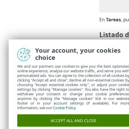
En
Tareas
, p
Listado d
No se enc
•
Your account, your cookies
Se requie
•
choice
Ya se enc
•
Se está r
•
We and our partners use cookies to give you the best optimize
La instal
•
online experience, analyze our website traffic, and serve you wit
Error de 
•
personalized ads. You can agree to the collection of all cookies b
devolució
clicking "Accept all and close", decline all non-essential cookies b
choosing "Accept essential cookies only", or adjust your cooki
settings by clicking "Manage cookies". You also have the right t
withdraw your consent or change your cookie preference
anytime by clicking the "Manage cookies" link in our websit
footer or in your account settings (if available). For mor
information, see our
Cookie Policy
.
ACCEPT ALL AND CLOSE