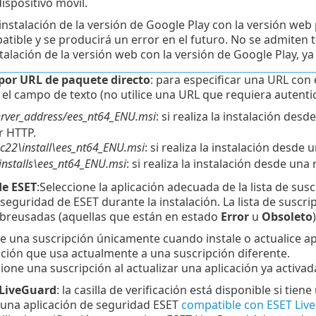
ispositivo móvil.
instalación de la versión de Google Play con la versión web
tible y se producirá un error en el futuro. No se admiten
talación de la versión web con la versión de Google Play, ya 
 por URL de paquete directo
: para especificar una URL con 
 el campo de texto (no utilice una URL que requiera autentic
server_address/ees_nt64_ENU.msi
: si realiza la instalación de
r HTTP.
\pc22\install\ees_nt64_ENU.msi
: si realiza la instalación desde 
:\installs\ees_nt64_ENU.msi
: si realiza la instalación desde una 
de ESET
:Seleccione la aplicación adecuada de la lista de susc
 seguridad de ESET durante la instalación. La lista de suscr
obreusadas (aquellas que están en estado
Error
u
Obsoleto
)
e una suscripción únicamente cuando instale o actualice ap
pción que usa actualmente a una suscripción diferente.
ione una suscripción al actualizar una aplicación ya activad
 LiveGuard
: la casilla de verificación está disponible si ti
 una aplicación de seguridad ESET
compatible con ESET Liv