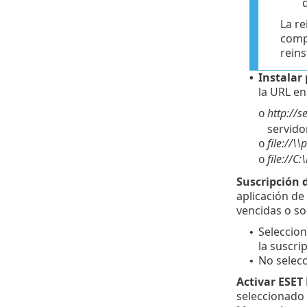
d
La re
compa
reins
Instalar
•
la URL en
http://
o
servido
file://\
o
file://C
o
Suscripción 
aplicación de
vencidas o s
Seleccion
•
la suscri
No selecc
•
Activar ESET
seleccionado