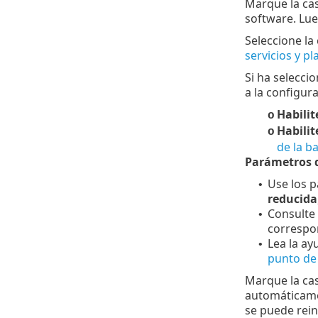
Marque la cas
software. Lue
Seleccione la 
servicios y p
Si ha selecci
a la configura
Habilit
o
Habilit
o
de la b
Parámetros d
Use los p
•
reducida
Consulte
•
correspo
Lea la ay
•
punto de
Marque la cas
automáticamen
se puede rei