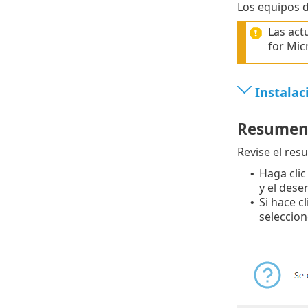
Los equipos d
Las act
for Mic
Instalac
Resume
Revise el res
Haga clic
•
y el dese
Si hace c
•
seleccio