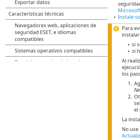
segurida
Microsof
Instale s
•
Para ev
instalar
si 
•
si 
•
Al real
ejecuci
los pas
1.
Ag
Ne
2.
Ot
se
el
La inst
No use 
Actuali