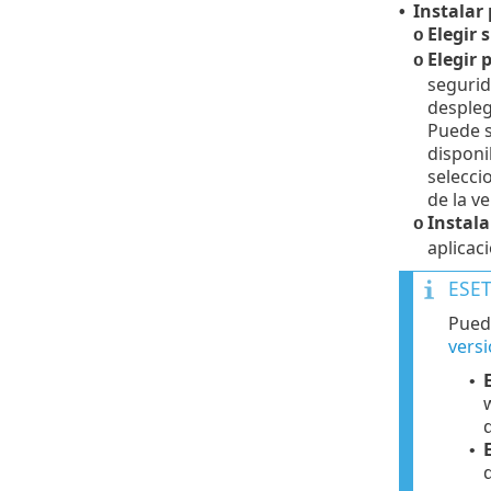
Instalar
•
Elegir 
o
Elegir 
o
segurid
desple
Puede s
disponi
selecci
de la v
Instala
o
aplicaci
ESET
Puede
vers
•
d
•
d