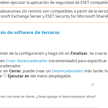
eben ejecutar la aplicación de seguridad de ESET compatibl
ualizaciones sin reinicio son compatibles a partir de la versi
rosoft Exchange Server y ESET Security for Microsoft ShareP
ión de software de terceros
n
umen de la configuración y haga clic en
Finalizar
. Se crea l
 en
Crear desencadenador
(recomendado) para especificar d
ncadenador.
lic en
Cerrar
, puede crear un
Desencadenador
más tarde: hag
ne
Ejecutar en
del menú desplegable.