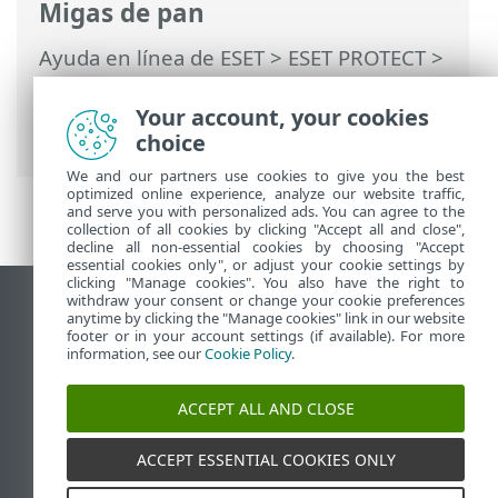
Migas de pan
Ayuda en línea de ESET
>
ESET PROTECT
>
Usar ESET PROTECT
>
ESET PROTECT
Menú principal
>
Tareas
>
Información
Your account, your cookies
general de las tareas
> Detalles de tarea
choice
We and our partners use cookies to give you the best
optimized online experience, analyze our website traffic,
and serve you with personalized ads. You can agree to the
collection of all cookies by clicking "Accept all and close",
decline all non-essential cookies by choosing "Accept
essential cookies only", or adjust your cookie settings by
clicking "Manage cookies". You also have the right to
withdraw your consent or change your cookie preferences
Ver sitio del escritorio
anytime by clicking the "Manage cookies" link in our website
footer or in your account settings (if available). For more
End of Life
information, see our
Cookie Policy
.
Base de conocimiento de ESET
Foro de ESET
ACCEPT ALL AND CLOSE
ESET Status Portal
Soporte regional
ACCEPT ESSENTIAL COOKIES ONLY