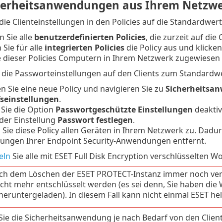
herheitsanwendungen aus Ihrem Netzwe
die Clienteinstellungen in den Policies auf die Standardwer
 Sie alle
benutzerdefinierten Policies
, die zurzeit auf di
Sie für alle
integrierten Policies
die Policy aus und klicken
e dieser Policies Computern in Ihrem Netzwerk zugewiesen i
 die Passworteinstellungen auf den Clients zum Standardwe
en Sie eine neue Policy und navigieren Sie zu
Sicherheitsan
fseinstellungen
.
 Sie die Option
Passwortgeschützte Einstellungen
deaktiv
der Einstellung
Passwort festlegen
.
Sie diese Policy allen Geräten in Ihrem Netzwerk zu. Dadu
llungen Ihrer Endpoint Security-Anwendungen entfernt.
eln
Sie alle mit ESET Full Disk Encryption verschlüsselten W
ach dem Löschen der ESET PROTECT-Instanz immer noch vers
icht mehr entschlüsselt werden (es sei denn, Sie haben die
heruntergeladen). In diesem Fall kann nicht einmal ESET hel
Sie die Sicherheitsanwendung je nach Bedarf von den Clie