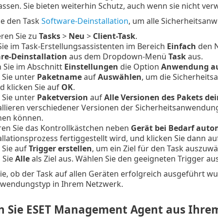
 lassen. Sie bieten weiterhin Schutz, auch wenn sie nicht ve
e den Task
Software-Deinstallation
, um alle Sicherheitsan
eren Sie zu
Tasks
>
Neu
>
Client-Task
.
Sie im Task-Erstellungsassistenten im Bereich
Einfach
den N
re-Deinstallation
aus dem Dropdown-Menü
Task
aus.
 Sie im Abschnitt
Einstellungen
die Option
Anwendung au
 Sie unter
Paketname
auf
Auswählen
, um die Sicherheit
nd klicken Sie auf
OK
.
 Sie unter
Paketversion
auf
Alle Versionen des Pakets dei
allieren verschiedener Versionen der Sicherheitsanwendun
hen können.
eren Sie das Kontrollkästchen neben
Gerät bei Bedarf auto
llationsprozess fertiggestellt wird, und klicken Sie dann a
 Sie auf
Trigger erstellen
, um ein Ziel für den Task auszuwä
 Sie
Alle
als Ziel aus. Wählen Sie den geeigneten Trigger a
e, ob der Task auf allen Geräten erfolgreich ausgeführt w
nwendungstyp in Ihrem Netzwerk.
n Sie ESET Management Agent aus Ihre