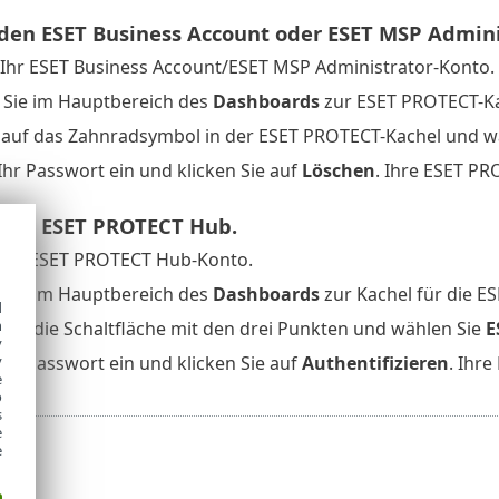
den ESET Business Account oder ESET MSP Admini
 Ihr ESET Business Account/ESET MSP Administrator-Konto.
 Sie im Hauptbereich des
Dashboards
zur ESET PROTECT-Ka
e auf das Zahnradsymbol in der ESET PROTECT-Kachel und w
Ihr Passwort ein und klicken Sie auf
Löschen
. Ihre ESET PR
den ESET PROTECT Hub.
 Ihr ESET PROTECT Hub-Konto.
 Sie im Hauptbereich des
Dashboards
zur Kachel für die E
d
h
e auf die Schaltfläche mit den drei Punkten und wählen Sie
E
y
Ihr Passwort ein und klicken Sie auf
Authentifizieren
. Ihr
y
e
o
s
e
e