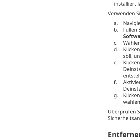
installiert
Verwenden Si
a.
Navigi
b.
Füllen 
Softwa
c.
Wählen
d.
Klicken
soll, u
e.
Klicken
Deinst
entste
f.
Aktivi
Deinsta
g.
Klicken
wählen
Überprüfen Si
Sicherheitsa
Entferne