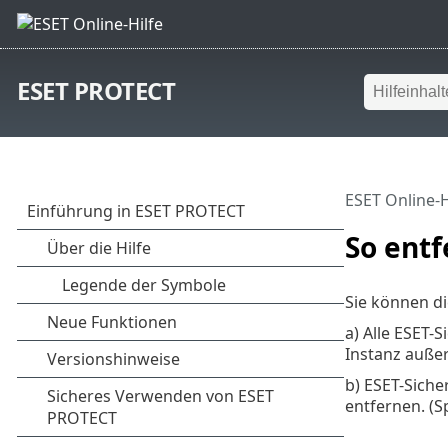
ESET PROTECT
ESET Online-H
So ent
Sie können d
a) Alle ESET
Instanz auße
b) ESET-Sich
entfernen. (S