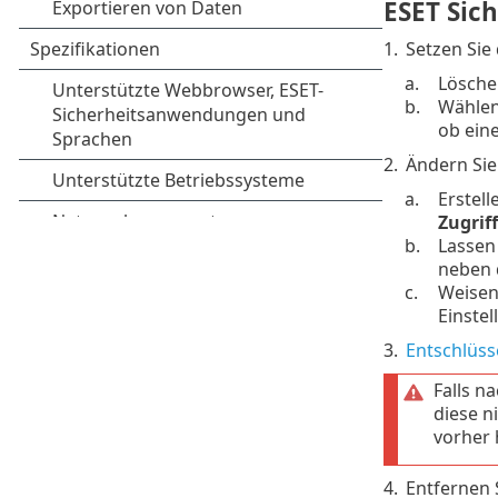
ESET Sic
1.
Setzen Sie 
a.
Löschen
b.
Wählen 
ob ein
2.
Ändern Sie
a.
Erstell
Zugrif
b.
Lassen
neben 
c.
Weisen 
Einste
3.
Entschlüss
Falls n
diese n
vorher 
4.
Entfernen 