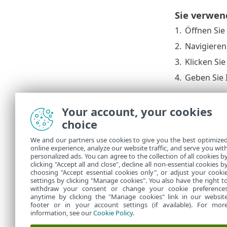
Sie verwen
1.
Öffnen Sie
2.
Navigieren
3.
Klicken Si
4.
Geben Sie 
Sie verwen
Your account, your cookies
1.
Öffnen Sie
choice
2.
Navigieren
We and our partners use cookies to give you the best optimize
online experience, analyze our website traffic, and serve you wit
3.
Klicken Si
personalized ads. You can agree to the collection of all cookies b
4.
Geben Sie 
clicking "Accept all and close", decline all non-essential cookies b
choosing "Accept essential cookies only", or adjust your cooki
settings by clicking "Manage cookies". You also have the right t
withdraw your consent or change your cookie preference
anytime by clicking the "Manage cookies" link in our websit
footer or in your account settings (if available). For mor
information, see our
Cookie Policy
.