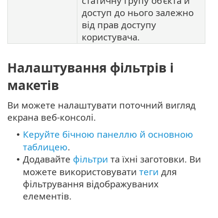
статичну групу об’єкта й
доступ до нього залежно
від прав доступу
користувача.
Налаштування фільтрів і
макетів
Ви можете налаштувати поточний вигляд
екрана веб-консолі.
Керуйте бічною панеллю й основною
•
таблицею
.
Додавайте
фільтри
та їхні заготовки. Ви
•
можете використовувати
теги
для
фільтрування відображуваних
елементів.