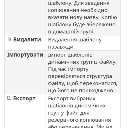
шаблону. Для завдання
копіювання необхідно
вказати нову назву. Копію
шаблону буде збережено
в домашній групі.
Видалити
Видалення шаблону
назавжди.
Імпортувати
Імпорт шаблонів
динамічних груп із файлу.
Під час імпорту
перевіряється структура
файлу, щоб переконатися,
що його не пошкоджено.
Експорт
Експорт вибраних
шаблонів динамічних
груп у файл для
резервного копіювання
або перенесення. Ми не