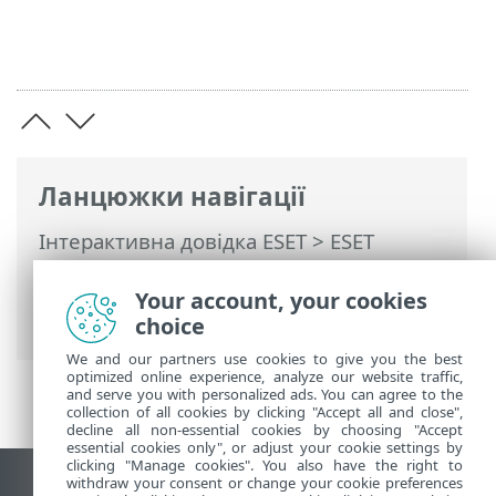
Ланцюжки навігації
Інтерактивна довідка ESET
>
ESET
PROTECT On-Prem
>
Початок роботи
>
ESET PROTECTВеб-консоль
>
Your account, your cookies
Налаштування фільтрів і макетів
choice
We and our partners use cookies to give you the best
optimized online experience, analyze our website traffic,
and serve you with personalized ads. You can agree to the
collection of all cookies by clicking "Accept all and close",
decline all non-essential cookies by choosing "Accept
essential cookies only", or adjust your cookie settings by
clicking "Manage cookies". You also have the right to
withdraw your consent or change your cookie preferences
Переглянути повну версію