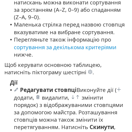
натискань можна виконати сортування
за зростанням (A–Z, 0–9) або спаданням
(Z–A, 9–0).
Маленька стрілка перед назвою стовпця
•
вказуватиме на вибране сортування.
Перегляньте також інформацію про
•
сортування за декількома критеріями
нижче.
Щоб керувати основною таблицею,
натисніть піктограму шестірні
.
Дії
Редагувати стовпці
Виконуйте дії (
•
додати,
видалити,
змінити
порядок) з відображуваними стовпцями
за допомогою майстра. Розташування
стовпців можна також змінити їх
перетягуванням. Натисніть
Скинути
,