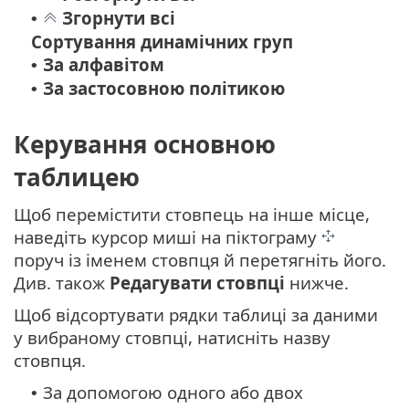
Згорнути всі
•
Сортування динамічних груп
За алфавітом
•
За застосовною політикою
•
Керування основною
таблицею
Щоб перемістити стовпець на інше місце,
наведіть курсор миші на піктограму
поруч із іменем стовпця й перетягніть його.
Див. також
Редагувати стовпці
нижче.
Щоб відсортувати рядки таблиці за даними
у вибраному стовпці, натисніть назву
стовпця.
За допомогою одного або двох
•