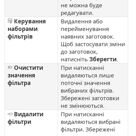
не можна буде
редагувати.
Керування
Видалення або
наборами
перейменування
фільтрів
наявних заготовок.
Щоб застосувати зміни
до заготовок,
натисніть
Зберегти
.
Очистити
При натисканні
значення
видаляються лише
фільтра
поточні значення
вибраних фільтрів.
Збережені заготовки
не змінюються.
Видалити
При натисканні
фільтри
видаляються вибрані
фільтри. Збережені