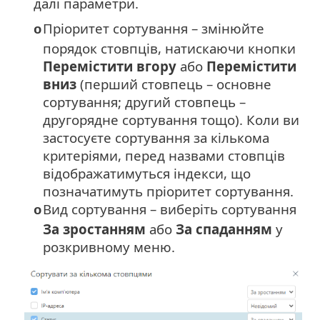
далі параметри.
Пріоритет сортування – змінюйте
o
порядок стовпців, натискаючи кнопки
Перемістити вгору
або
Перемістити
вниз
(перший стовпець – основне
сортування; другий стовпець –
другорядне сортування тощо). Коли ви
застосуєте сортування за кількома
критеріями, перед назвами стовпців
відображатимуться індекси, що
позначатимуть пріоритет сортування.
Вид сортування – виберіть сортування
o
За зростанням
або
За спаданням
у
розкривному меню.