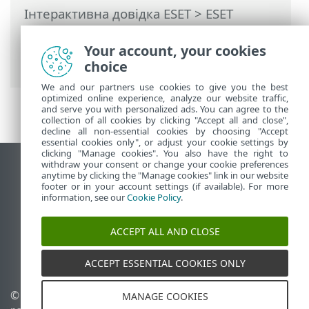
Інтерактивна довідка ESET
>
ESET
PROTECT On-Prem
>
Початок роботи
>
ESET PROTECTВеб-консоль
> Параметри
Your account, your cookies
користувача
choice
We and our partners use cookies to give you the best
optimized online experience, analyze our website traffic,
and serve you with personalized ads. You can agree to the
collection of all cookies by clicking "Accept all and close",
decline all non-essential cookies by choosing "Accept
essential cookies only", or adjust your cookie settings by
clicking "Manage cookies". You also have the right to
withdraw your consent or change your cookie preferences
Переглянути повну версію
anytime by clicking the "Manage cookies" link in our website
footer or in your account settings (if available). For more
End of Life
information, see our
Cookie Policy
.
База знань ESET
Форум ESET
ACCEPT ALL AND CLOSE
ESET Status Portal
Регіональна підтримка
ACCEPT ESSENTIAL COOKIES ONLY
© 1992 - 2026 ESET, spol. s
Керувати файлами cookie
MANAGE COOKIES