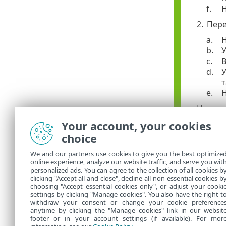
f.
Н
2.
Пере
a.
Н
b.
У
c.
В
d.
У
т
e.
Н
Цю полі
Your account, your cookies
Перегл
choice
політик
We and our partners use cookies to give you the best optimize
перест
online experience, analyze our website traffic, and serve you wit
personalized ads. You can agree to the collection of all cookies b
Див. інші
при
clicking "Accept all and close", decline all non-essential cookies b
choosing "Accept essential cookies only", or adjust your cooki
settings by clicking "Manage cookies". You also have the right t
withdraw your consent or change your cookie preference
anytime by clicking the "Manage cookies" link in our websit
footer or in your account settings (if available). For mor