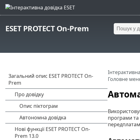
ESET PROTECT On-Prem
Інтерактивна
Головне мен
Автома
Використовую
програми та 
передплатами