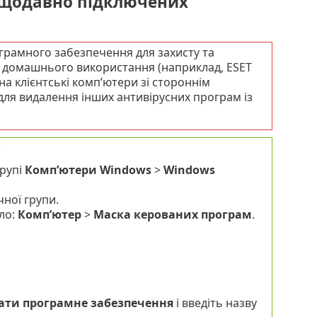
ещодавно підключених
грамного забезпечення для захисту та
я домашнього використання (наприклад, ESET
на клієнтські комп’ютери зі стороннім
для видалення інших антивірусних програм із
.
групі
Комп’ютери Windows
>
Windows
ної групи.
ло:
Комп’ютер
>
Маска керованих програм
.
ати програмне забезпечення
і введіть назву