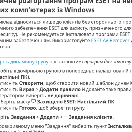
ичне розгортання програм ESET на н
их комп’ютерах із Windows
иклад відноситься лише до клієнтів без стороннього про
много забезпечення ESET для захисту, призначеного дл
ecurity). Не рекомендується інсталювати програми ESET 
мним забезпеченням. Використовуйте
ESET AV Remover
тера.
ріть динамічну групу
під назвою
Без програм для захисту
обіть її дочірньою групою в попередньо налаштованій 
астільні ПК)
.
атисніть
Створити
, щоб створити новий шаблон динаміч
атисніть
Вираз
>
Додати правило
й додайте таке прави
ператором виберіть
не дорівнює
.
беріть маску
Захищено ESET: Настільний ПК
атисніть
Готово
, щоб зберегти групу.
ріть
Завдання
>
Додати
>
Завдання клієнта
.
розкривному меню "Завдання" виберіть пункт
Інсталюв