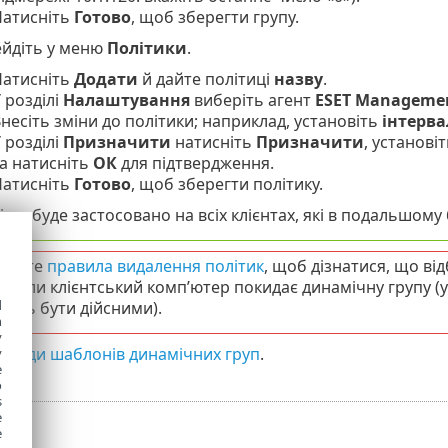
атисніть
Готово
, щоб зберегти групу.
йдіть у меню
Політики
.
атисніть
Додати
й дайте політиці
назву
.
 розділі
Налаштування
виберіть агент
ESET Manageme
несіть зміни до політики; наприклад, установіть
інтерва
 розділі
Призначити
натисніть
Призначити
, установ
а натисніть
ОК
для підтвердження.
атисніть
Готово
, щоб зберегти політику.
тку буде застосовано на всіх клієнтах, які в подальшому
яньте
правила видалення політик
, щоб дізнатися, що ві
, коли клієнтський комп’ютер покидає динамічну групу (
d
ають бути дійсними).
h
y
клади шаблонів динамічних груп
.
y
e
o
s
e
e