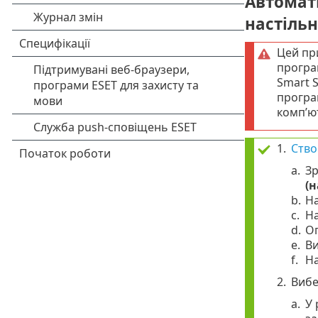
Автомат
настільн
Цей пр
програ
Smart S
програ
комп’ю
1.
Ство
a.
Зр
(н
b.
Н
c.
Н
d.
О
e.
Ви
f.
Н
2.
Вибе
a.
У 