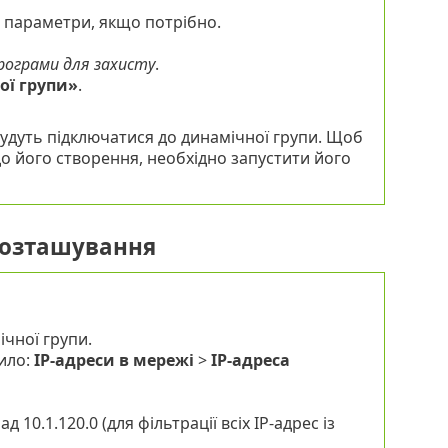
і параметри, якщо потрібно.
рограми для захисту
.
ої групи»
.
будуть підключатися до динамічної групи. Щоб
 до його створення, необхідно запустити його
розташування
чної групи.
ило:
IP-адреси в мережі
>
IP-адреса
 10.1.120.0 (для фільтрації всіх IP-адрес із