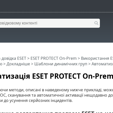
 довідка ESET
>
ESET PROTECT On-Prem
>
Використання E
ю
> Докладніше >
Шаблони динамічних груп
> Автоматиз
тизація ESET PROTECT On-Pre
чи методи, описані в наведеному нижче прикладі, можна
ОС, сканування та автоматичної активації нещодавно д
 до усунення серйозних інцидентів.