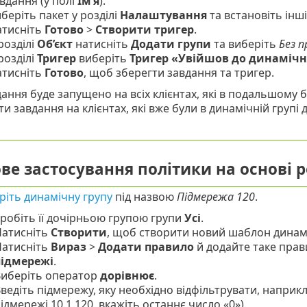
вдання (у полі
Ім’я
).
беріть пакет у розділі
Налаштування
та встановіть інш
атисніть
Готово
>
Створити тригер
.
розділі
Об’єкт
натисніть
Додати групи
та виберіть
Без п
розділі
Тригер
виберіть
Тригер «Увійшов до динамічн
атисніть
Готово
, щоб зберегти завдання та тригер.
ання буде запущено на всіх клієнтах, які в подальшому 
и завдання на клієнтах, які вже були в динамічній групі
ве застосування політики на основі 
ріть динамічну групу
під назвою
Підмережа 120
.
робіть її дочірньою групою групи
Усі
.
атисніть
Створити
, щоб створити новий шаблон динамі
атисніть
Вираз
>
Додати правило
й додайте таке прав
підмережі
.
иберіть оператор
дорівнює
.
ведіть підмережу, яку необхідно відфільтрувати, наприклад
ідмережі 10.1.120. вкажіть останнє число «0»).