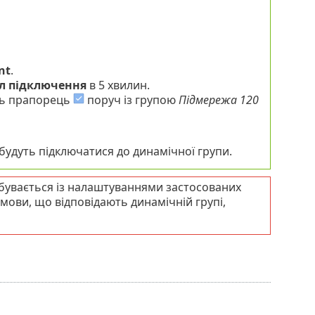
nt
.
л підключення
в 5 хвилин.
іть прапорець
поруч із групою
Підмережа 120
 будуть підключатися до динамічної групи.
дбувається із налаштуваннями застосованих
умови, що відповідають динамічній групі,