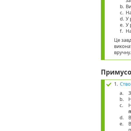
за
b.
Ви
c.
Н
d.
У 
e.
У 
f.
Н
Це завд
виконат
вручну.
Примусо
1.
Ство
a.
З
b.
Н
c.
Н
d.
В
e.
В
п