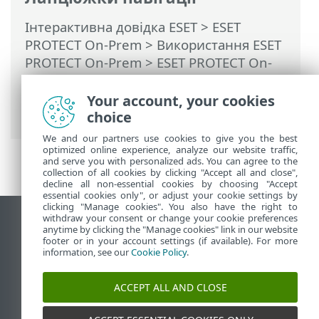
Інтерактивна довідка ESET
>
ESET
PROTECT On-Prem
>
Використання ESET
PROTECT On-Prem
>
ESET PROTECT On-
Prem Головне меню
> Докладніше >
Шаблони динамічних груп
> Правила
Your account, your cookies
для шаблону динамічної групи
choice
We and our partners use cookies to give you the best
optimized online experience, analyze our website traffic,
and serve you with personalized ads. You can agree to the
collection of all cookies by clicking "Accept all and close",
decline all non-essential cookies by choosing "Accept
essential cookies only", or adjust your cookie settings by
clicking "Manage cookies". You also have the right to
withdraw your consent or change your cookie preferences
Переглянути повну версію
anytime by clicking the "Manage cookies" link in our website
footer or in your account settings (if available). For more
End of Life
information, see our
Cookie Policy
.
База знань ESET
Форум ESET
ACCEPT ALL AND CLOSE
ESET Status Portal
Регіональна підтримка