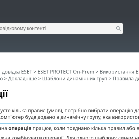
 довідка ESET
>
ESET PROTECT On-Prem
>
Використання E
ю
> Докладніше >
Шаблони динамічних груп
>
Правила д
ії
уєте кілька правил (умов), потрібно вибрати операцію д
комп’ютер буде додано в динамічну групу, яка використо
ана
операція
працює, коли поєднано кілька правил або 
жна комбінувати операції. Для одного шаблону динаміч