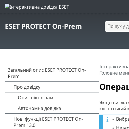
ESET PROTECT On-Prem
Інтерактивна
Головне мен
Операц
Якщо ви вказ
клієнтський 
Вибр
•
Не мо
•