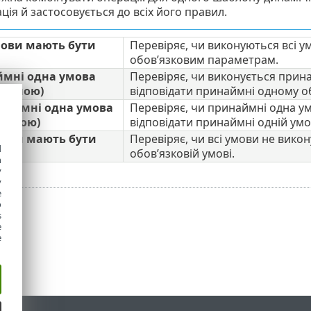
ція й застосовується до всіх його правил.
мови мають бути
Перевіряє, чи виконуються всі у
обов’язковим параметрам.
ймні одна умова
Перевіряє, чи виконується прин
ійсною)
відповідати принаймні одному о
наймні одна умова
Перевіряє, чи принаймні одна у
хибною)
відповідати принаймні одній умо
мови мають бути
Перевіряє, чи всі умови не вико
d
обов’язковій умові.
h
y
y
e
o
s
e
e