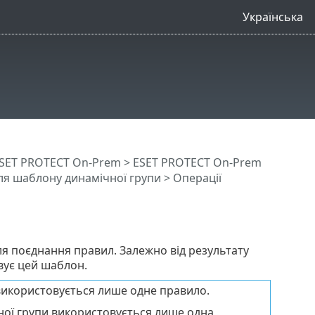
Українська
SET PROTECT On-Prem
>
ESET PROTECT On-Prem
ля шаблону динамічної групи
> Операції
ля поєднання правил. Залежно від результату
вує цей шаблон.
використовується лише одне правило.
ної групи використовується лише одна