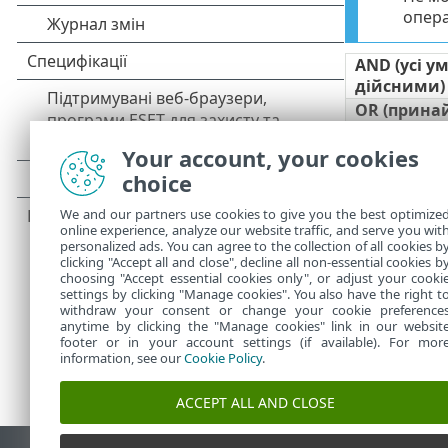
опера
AND (усі у
дійсними)
OR (прина
має бути д
Your account, your cookies
NAND (при
має бути 
choice
NOR (усі у
We and our partners use cookies to give you the best optimize
хибними)
online experience, analyze our website traffic, and serve you wit
personalized ads. You can agree to the collection of all cookies b
clicking "Accept all and close", decline all non-essential cookies b
choosing "Accept essential cookies only", or adjust your cooki
settings by clicking "Manage cookies". You also have the right t
withdraw your consent or change your cookie preference
anytime by clicking the "Manage cookies" link in our websit
footer or in your account settings (if available). For mor
information, see our
Cookie Policy
.
ACCEPT ALL AND CLOSE