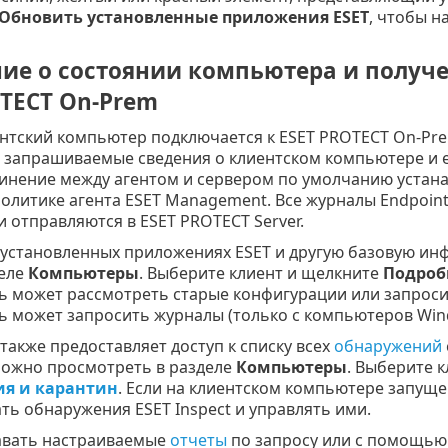
Обновить установленные приложения ESET
, чтобы н
ие о состоянии компьютера и получе
OTECT On-Prem
нтский компьютер подключается к ESET PROTECT On-Pre
е запрашиваемые сведения о клиентском компьютере и 
динение между агентом и сервером по умолчанию устана
олитике агента ESET Management. Все журналы Endpoin
 отправляются в ESET PROTECT Server.
 установленных приложениях ESET и другую базовую ин
деле
Компьютеры
. Выберите клиент и щелкните
Подроб
ь может рассмотреть старые конфигурации или запроси
ь может запросить журналы (только с компьютеров Win
также предоставляет доступ к списку всех
обнаружений
можно просмотреть в разделе
Компьютеры
. Выберите 
я и карантин
. Если на клиентском компьютере запуще
ь обнаружения ESET Inspect и управлять ими.
авать настраиваемые
отчеты
по запросу или с помощью