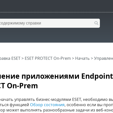
равка ESET
>
ESET PROTECT On-Prem
>
Начать
> Управлен
ение приложениями Endpoint 
T On-Prem
начать управлять бизнес-модулями ESET, необходимо в
ться функцией
Обзор состояния
, особенно если вы про
ор может выполнять разнообразные задачи из веб-конс