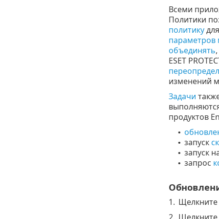
Всеми прило
Политики по
политику
для
параметров 
объединять
ESET PROTEC
переопреде
изменений 
Задачи
также
выполняются
продуктов En
обновле
•
запуск
с
•
запуск 
•
запрос
к
•
Обновлени
1.
Щелкнит
2.
Щелкните 