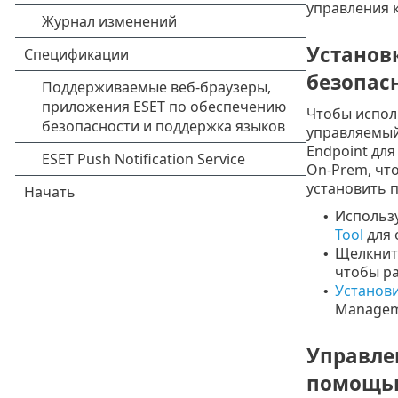
управления 
Установ
безопас
Чтобы испол
управляемый
Endpoint дл
On-Prem, чт
установить 
Использ
•
Tool
для 
Щелкнит
•
чтобы ра
Установи
•
Managem
Управле
помощью