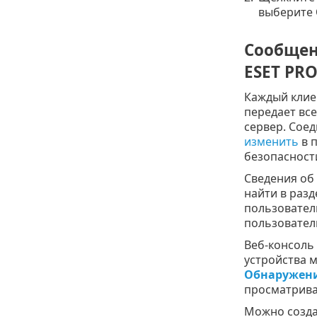
выберите
Сообщен
ESET PR
Каждый клие
передает вс
сервер. Сое
изменить
в п
безопасности
Сведения об
найти в раз
пользовател
пользовател
Веб-консоль 
устройства 
Обнаружени
просматриват
Можно созд