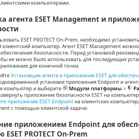
клиентскими компьютерами.
ка агента ESET Management и приложе
ности
ьзовать ESET PROTECT On-Prem, необходимо установить
 клиентский компьютер. Агент ESET Management можно
я обеспечения безопасности. Перед установкой рекоме
обы ее можно было использовать для последующих уста
приложение для конечной точки.
уйте
Установщик агента и приложения ESET для обеспе
одновременной установки приложения Endpoint и агент
е компьютер и выберите
Модули платформы
>
Р
звернуть приложение безопасности ESET на компьютер
те приложение ESET Endpoint
на клиентских компьютера
ent с помощью клиентской задачи.
ние приложением Endpoint для обесп
 ESET PROTECT On-Prem