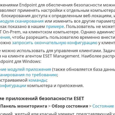
жениями Endpoint для обеспечения безопасности можно
зволяют применять настройки к отдельным компьютер
 блокирования доступа к определенным веб-локациям,
модуля сканирования
или изменить все другие парамет
, как показано в нашем
примере
. Пользователь не може
T On-Prem, на клиентском компьютере. Однако админис
ления
, чтобы разрешить пользователю временно внести
можно
запросить окончательную конфигурацию
у клиент
 можно использовать для управления клиентами. Задач
 на клиенте агентом ESET Management. Наиболее распр
dpoint для Windows:
ние модулей приложения
(также обновляется база данны
канирования по требованию
;
настраиваемой
команды
;
онфигурации
компьютера и приложения.
е приложений безопасности ESET
е
Панель мониторинга
>
Обзор состояния
>
Состояние
синий, желтый или красный элемент, представляющий 