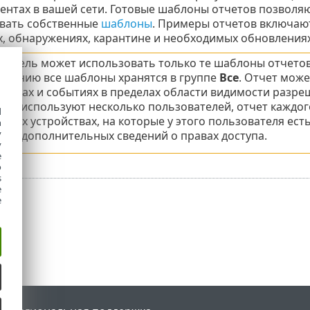
иентах в вашей сети. Готовые шаблоны отчетов позволя
вать собственные
шаблоны
. Примеры отчетов включаю
, обнаружениях, карантине и необходимых обновлениях
ватель может использовать только те шаблоны отчетов,
лчанию все шаблоны хранятся в группе
Все
. Отчет мож
терах и событиях в пределах области видимости разре
тно используют несколько пользователей, отчет каждо
d
о тех устройствах, на которые у этого пользователя ес
h
y
ния дополнительных сведений о правах доступа.
y
e
o
s
e
e