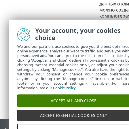
данных о кл
можно созда
компьютерах
Пользо
Your account, your cookies
По умо
choice
компью
совмес
We and our partners use cookies to give you the best optimize
только 
online experience, analyze our website traffic, and serve you wit
personalized ads. You can agree to the collection of all cookies b
получе
clicking "Accept all and close", decline all non-essential cookies b
choosing "Accept essential cookies only", or adjust your cooki
settings by clicking "Manage cookies". You also have the right t
withdraw your consent or change your cookie preference
anytime by clicking the "Manage cookies" link in our websit
footer or in your account settings (if available). For mor
information, see our
Cookie Policy
.
ACCEPT ALL AND CLOSE
ACCEPT ESSENTIAL COOKIES ONLY