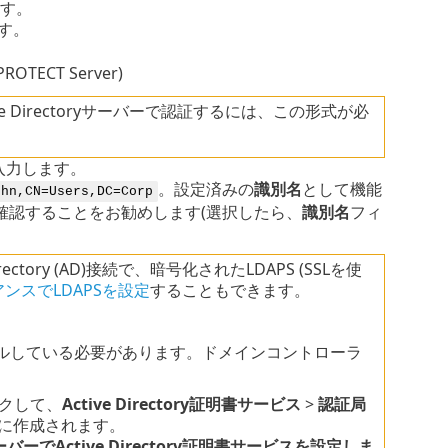
ます。
す。
OTECT Server)
Directoryサーバーで認証するには、この形式が必
入力します。
。設定済みの
識別名
として機能
ohn,CN=Users,DC=Corp
確認することをお勧めします(選択したら、
識別名
フィ
ectory (AD)接続で、暗号化されたLDAPS (SSLを使
イアンスでLDAPSを設定
することもできます。
ルしている必要があります。ドメインコントローラ
クして、
Active Directory証明書サービス
>
認証局
に作成されます。
バーでActive Directory証明書サービスを設定しま