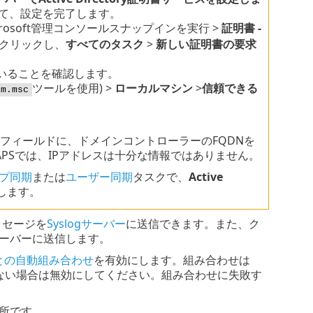
て、設定を完了します。
crosoft管理コンソールスナップインを実行 >
証明書 -
クリックし、
すべてのタスク
>
新しい証明書の要求
いることを確認します。
ツールを使用) >
ローカルマシン
>
信頼できる
lm.msc
フィールドに、ドメインコントローラーのFQDNを
APSでは、IPアドレスは十分な情報ではありません。
プ同期
または
ユーザー同期
タスクで、
Active
します。
メッセージを
Syslogサーバー
に送信できます。また、ク
gサーバーに送信します。
との自動組み合わせ
を有効にします。組み合わせは
できない場合は無効にしてください。組み合わせに失敗す
所です。