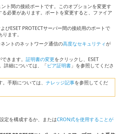
エージェント間の接続ポートです。このオプションを変更す
起動する必要があります。ポートを変更すると、ファイア
ールおよびESET PROTECTサーバー間の接続用のポートで
あります。
ンポーネントのネットワーク通信の
高度なセキュリティ
が
とができます。
証明書の変更
をクリックし、ESET
ます。詳細については、「
ピア証明書
」を参照してくださ
要です。手順については、
ナレッジ記事
を参照してくだ
、設定を構成するか、または
CRON式を使用することが