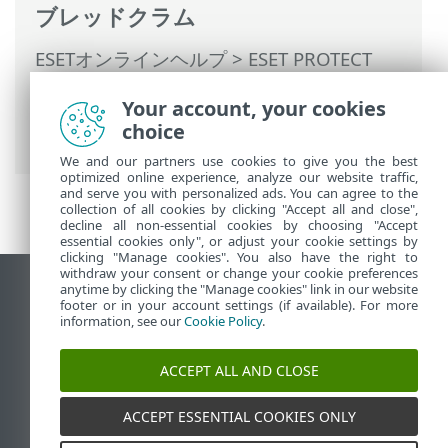
ブレッドクラム
ESETオンラインヘルプ
>
ESET PROTECT
On-Prem
>
ESET PROTECT On-Premの使用
Your account, your cookies
>
ESET PROTECT On-Prem メインメニュー
choice
>
詳細
>
設定
> SMTPサーバー
We and our partners use cookies to give you the best
optimized online experience, analyze our website traffic,
and serve you with personalized ads. You can agree to the
collection of all cookies by clicking "Accept all and close",
decline all non-essential cookies by choosing "Accept
essential cookies only", or adjust your cookie settings by
clicking "Manage cookies". You also have the right to
withdraw your consent or change your cookie preferences
anytime by clicking the "Manage cookies" link in our website
デスクトップサイトの表示
footer or in your account settings (if available). For more
End of Life
information, see our
Cookie Policy
.
ESETナレッジベース
ACCEPT ALL AND CLOSE
ESETフォーラム
ESET Status Portal
ACCEPT ESSENTIAL COOKIES ONLY
地域サポート