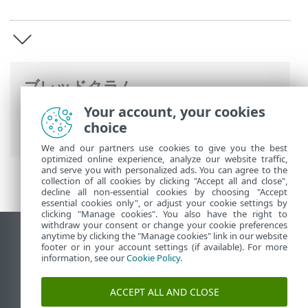
ブレッドクラム
Your account, your cookies
ESETオンラインヘルプ
>
ESET PROTECT
choice
On-Prem
>
ESET PROTECT On-Premの概要
We and our partners use cookies to give you the best
optimized online experience, analyze our website traffic,
and serve you with personalized ads. You can agree to the
collection of all cookies by clicking "Accept all and close",
decline all non-essential cookies by choosing "Accept
essential cookies only", or adjust your cookie settings by
clicking "Manage cookies". You also have the right to
withdraw your consent or change your cookie preferences
anytime by clicking the "Manage cookies" link in our website
デスクトップサイトの表示
footer or in your account settings (if available). For more
End of Life
information, see our
Cookie Policy
.
ESETナレッジベース
ACCEPT ALL AND CLOSE
ESETフォーラム