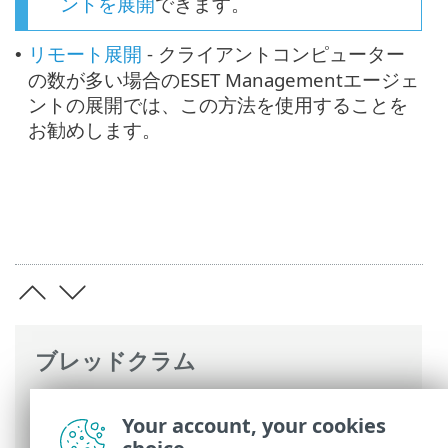
ントを展開
できます。
リモート展開
- クライアントコンピューター
•
の数が多い場合のESET Managementエージェ
ントの展開では、この方法を使用することを
お勧めします。
ブレッドクラム
ESETオンラインヘルプ
>
ESET PROTECT
Your account, your cookies
On-Prem
>
始めましょう
> ESET