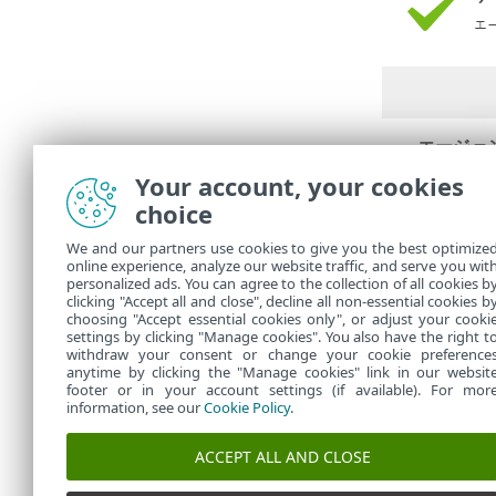
エージェ
•
OK
をク
•
Your account, your cookies
ター >
choice
イン
o
We and our partners use cookies to give you the best optimize
展開タ
online experience, analyze our website traffic, and serve you wit
サー
o
personalized ads. You can agree to the collection of all cookies b
す。
clicking "Accept all and close", decline all non-essential cookies b
choosing "Accept essential cookies only", or adjust your cooki
settings by clicking "Manage cookies". You also have the right t
withdraw your consent or change your cookie preference
anytime by clicking the "Manage cookies" link in our websit
footer or in your account settings (if available). For mor
information, see our
Cookie Policy
.
ACCEPT ALL AND CLOSE