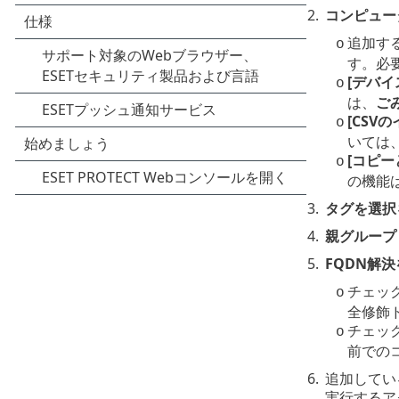
2.
コンピュー
追加す
o
す。必
[デバイ
o
は、
ご
[CSV
o
いては
[コピー
o
の機能
3.
タグを選択
4.
親グループ
5.
FQDN解
チェック
o
全修飾
チェッ
o
前での
6.
追加している
実行するア