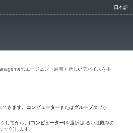
日本語
 Managementエージェント展開
> 新しいデバイスを手
加できます。
コンピューター
または
グループ
タブか
ックしてから、
[コンピューター]
を選択(あるいは既存の
リック)します。