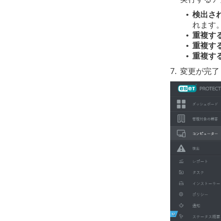
検出さ
•
れます
重複す
•
重複す
•
重複す
•
7.
変更が完了