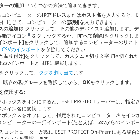
ターの追加
- いくつかの方法で追加できます。
るコンピューターの
IPアドレス
または
ホスト名
を入力すると、ES
要に応じて、コンピューターの
[説明]
を入力できます。
スの追加]
をクリックして、その他のデバイスを追加します。デ
み箱
アイコン
をクリックするか、
[すべて削除]
をクリックしま
のインポート]
をクリックして、追加するコンピューターのリスト
、
CSVのインポート
を参照してください。
と貼り付け]
をクリックして、カスタム区切り文字で区切られた
は
.csv
インポートと同様に機能します。
をクリックして、
タグを割り当て
ます。
- 既存の親グループを選択してから、
OK
をクリックします。
決を使用する
:
ボックスをオンにすると、ESET PROTECTサーバーは、指
ドメイン名に変換します。
クボックスをオフにして、指定されたコンピューター名をインポ
コンピューターの一括インポート(たとえば、
.csv
からのインポー
コンピューターが既に ESET PROTECT On-Premにある場合
クションを選択します。