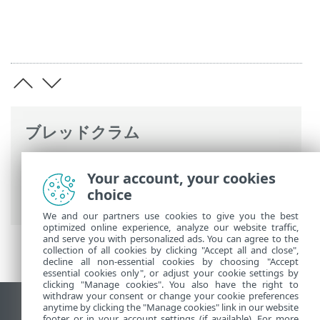
ブレッドクラム
ESETオンラインヘルプ
>
ESET PROTECT
Your account, your cookies
On-Prem
>
ESET PROTECT On-Premの使用
choice
> ESET PROTECT On-Premについて
We and our partners use cookies to give you the best
optimized online experience, analyze our website traffic,
and serve you with personalized ads. You can agree to the
collection of all cookies by clicking "Accept all and close",
decline all non-essential cookies by choosing "Accept
essential cookies only", or adjust your cookie settings by
clicking "Manage cookies". You also have the right to
withdraw your consent or change your cookie preferences
anytime by clicking the "Manage cookies" link in our website
デスクトップサイトの表示
footer or in your account settings (if available). For more