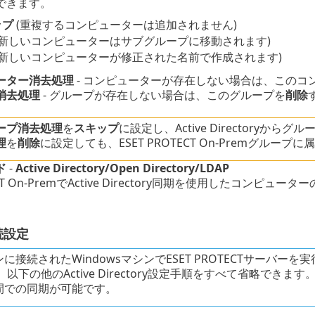
できます。
ップ
(重複するコンピューターは追加されません)
(新しいコンピューターはサブグループに移動されます)
(新しいコンピューターが修正された名前で作成されます)
ーター消去処理
- コンピューターが存在しない場合は、このコ
消去処理
- グループが存在しない場合は、このグループを
削除
ープ消去処理
を
スキップ
に設定し、Active Directoryか
理
を
削除
に設定しても、ESET PROTECT On-Premグル
ド
-
Active Directory/Open Directory/LDAP
ECT On-PremでActive Directory同期を使用したコンピュ
続設定
に接続されたWindowsマシンでESET PROTECTサーバー
 以下の他のActive Directory設定手順をすべて省略
間での同期が可能です。