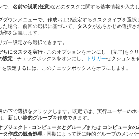
ンで、
名前や説明(任意)
などのタスクに関する基本情報を入力
プダウンメニューで、作成および設定するタスクタイプを選択
した場合、前回の選択に基づいて、
タスク
があらかじめ選択さ
動作を定義します。
リガー設定から選択できます。
だちにタスクを実行
- このオプションをオンにし、[完了]を
の設定
- チェックボックスをオンにし、
トリガー
セクションを
ーを設定するには、このチェックボックスをオフにします。
名
の下で
選択
をクリックします。既定では、実行ユーザーのホ
は、
新しい静的グループ
を作成できます。
オブジェクト
-
コンピュータとグループ
または
コンピュータの
ータ作成の競合処理
- 同期によって既に静的グループのメンバ