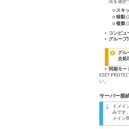
法を選択
スキ
o
移動
o
複製
o
コンピュ
•
グループ
•
グル
去処
同期モー
•
ESET PROT
い。
サーバー接
ドメイン
みです。
メイン