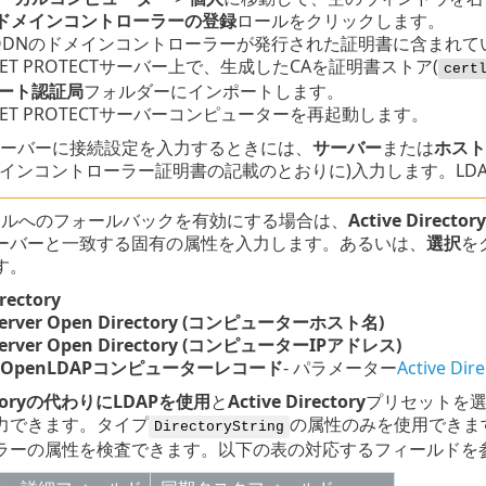
ドメインコントローラーの登録
ロールをクリックします。
QDN
のドメインコントローラーが発行された証明書に含まれて
SET PROTECTサーバー上で、生成したCAを証明書ストア(
cert
ート認証局
フォルダーにインポートします。
SET PROTECTサーバーコンピューターを再起動します。
サーバーに接続設定を入力するときには、
サーバー
または
ホスト
メインコントローラー証明書の記載のとおりに)入力します。LD
トコルへのフォールバックを有効にする場合は、
Active Dire
ーバーと一致する固有の属性を入力します。あるいは、
選択
を
す。
irectory
Server Open Directory (コンピューターホスト名)
Server Open Directory (コンピューターIPアドレス)
のOpenLDAPコンピューターレコード
- パラメーター
Active Di
rectoryの代わりにLDAPを使用
と
Active Directory
プリセットを
力できます。タイプ
の属性のみを使用できま
DirectoryString
ラーの属性を検査できます。以下の表の対応するフィールドを