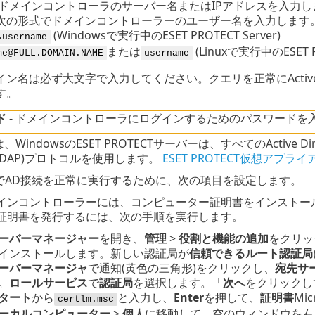
ドメインコントローラのサーバー名またはIPアドレスを入力し
次の形式でドメインコントローラーのユーザー名を入力します
(Windowsで実行中のESET PROTECT Server)
\username
または
(Linuxで実行中のESET PR
me@FULL.DOMAIN.NAME
username
イン名は必ず大文字で入力してください。クエリを正常にActive 
す。
ド
- ドメインコントローラにログインするためのパスワードを
WindowsのESET PROTECTサーバーは、すべてのActive Dir
DAP)プロトコルを使用します。
ESET PROTECT仮想アプラ
PSでAD接続を正常に実行するために、次の項目を設定します。
インコントローラーには、コンピューター証明書をインストー
証明書を発行するには、次の手順を実行します。
ーバーマネージャー
を開き、
管理
>
役割と機能の追加
をクリッ
インストールします。新しい認証局が
信頼できるルート認証局
ーバーマネージャ
で通知(黄色の三角形)をクリックし、
宛先サー
。
ロールサービス
で
認証局
を選択します。「
次へ
をクリックし
タート
から
と入力し、
Enter
を押して、
証明書
Mi
certlm.msc
ーカルコンピューター
>
個人
に移動して、空のウィンドウを右