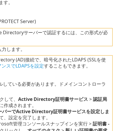
ます。
。
OTECT Server)
Directoryサーバーで認証するには、この形式が必
入力します。
ectory (AD)接続で、暗号化されたLDAPS (SSLを使
イアンスでLDAPSを設定
することもできます。
ルしている必要があります。ドメインコントローラ
クして、
Active Directory証明書サービス
>
認証局
に作成されます。
バーでActive Directory証明書サービスを設定しま
て、設定を完了します。
crosoft管理コンソールスナップインを実行 >
証明書 -
クリックし、
すべてのタスク
>
新しい証明書の要求