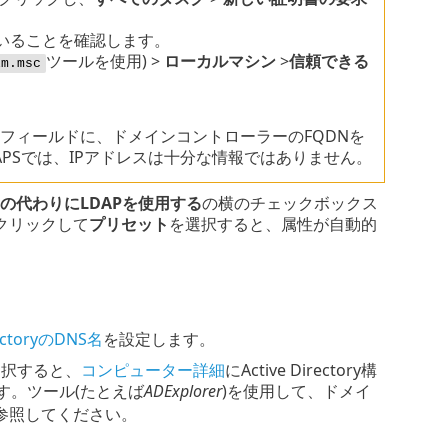
いることを確認します。
ツールを使用) >
ローカルマシン
>
信頼できる
lm.msc
フィールドに、ドメインコントローラーのFQDNを
APSでは、IPアドレスは十分な情報ではありません。
ctoryの代わりにLDAPを使用する
の横のチェックボックス
クリックして
プリセット
を選択すると、属性が自動的
rectoryのDNS名
を設定します。
選択すると、
コンピューター詳細
にActive Directory構
す。ツール(たとえば
ADExplorer
)を使用して、ドメイ
参照してください。