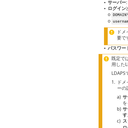
サーバー
:
•
ログイン
•
o
DOMAIN
o
userna
ドメ
要で
パスワー
•
既定では、
用したL
LDA
1.
ドメ
ーの
a)
サ
を
b)
サ
す
c)
ス
ロ