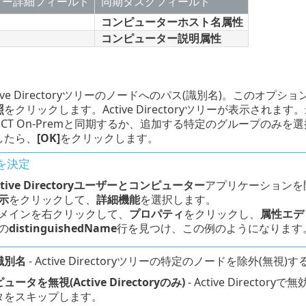
ター詳細フィールド
同期タスクフィールド
コンピューターホスト名属性
コンピューター説明属性
ctive Directoryツリーのノードへのパス(識別名)。この
照
をクリックします。Active Directoryツリーが表示さ
ROTECT On-Premと同期するか、追加する特定のグループ
したら、
[OK]
をクリックします。
を決定
ctive Directoryユーザーとコンピューター
アプリケーションを
示
をクリックして、
詳細機能
を選択します。
メインを右クリックして、
プロパティ
をクリックし、
属性エデ
の
distinguishedName
行を見つけ、この例のようになります
識別名
- Active Directoryツリーの特定のノードを除外(無
タを無視(Active Directoryのみ)
- Active Direc
タをスキップします。