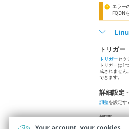
エラー
FQDN
Li
トリガー
トリガー
セク
トリガーは1
成されません
できます。
詳細設定 -
調整
を設定す
概要
Your account, your cookies
すべての構成