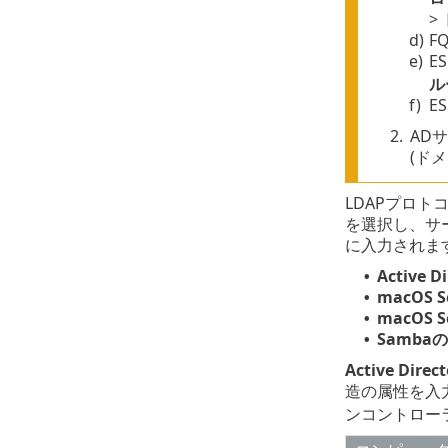
>
d)
F
e)
E
ル
f)
E
2.
AD
(ド
LDAPプロ
を選択し、サ
に入力されま
Active D
•
macOS 
•
macOS 
•
Samba
•
Active Di
造の属性を入
ンコントロー