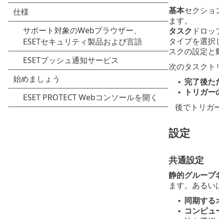
基本
セクショ
ます。
タスク
ドロッ
タイプを選択
スクの設定と
次のタスクト
完了後た
•
トリガー
•
後でトリガ
設定
共通設定
静的グループ
ます。あるい
同期する
•
コンピュ
•