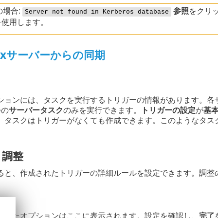
の場合:
参照
をクリッ
Server not found in Kerberos database
を使用します。
nuxサーバーからの同期
ションには、タスクを実行するトリガーの情報があります。各
つの
サーバータスク
のみを実行できます。
トリガーの設定
が
基
。タスクはトリガーがなくても作成できます。このようなタス
 調整
ると、作成されたトリガーの詳細ルールを設定できます。調整
されたオプションはここに表示されます。設定を確認し、
完了