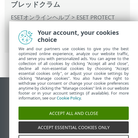
ブレッドクラム
ESETオンラインヘルプ
>
ESET PROTECT
On-Prem
>
ESET PROTECT On-Premの使用
Your account, your cookies
>
ESET PROTECT On-Prem メインメニュー
choice
>
タスク
> 詳細設定 - 調整
We and our partners use cookies to give you the best
optimized online experience, analyze our website traffic,
and serve you with personalized ads. You can agree to the
collection of all cookies by clicking "Accept all and close",
decline all non-essential cookies by choosing "Accept
essential cookies only", or adjust your cookie settings by
clicking "Manage cookies". You also have the right to
withdraw your consent or change your cookie preferences
anytime by clicking the "Manage cookies" link in our website
デスクトップサイトの表示
footer or in your account settings (if available). For more
End of Life
information, see our
Cookie Policy
.
ESETナレッジベース
ACCEPT ALL AND CLOSE
ESETフォーラム
ESET Status Portal
ACCEPT ESSENTIAL COOKIES ONLY
地域サポート