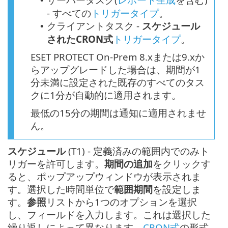
•
- すべての
トリガータイプ
。
クライアントタスク -
スケジュール
•
されたCRON式
トリガータイプ
。
ESET PROTECT On-Prem 8.xまたは9.xか
らアップグレードした場合は、期間が1
分未満に設定された既存のすべてのタス
クに1分が自動的に適用されます。
最低の15分の期間は通知に適用されませ
ん。
スケジュール
(T1) - 定義済みの範囲内でのみト
リガーを許可します。
期間の追加
をクリックす
ると、ポップアップウィンドウが表示されま
す。選択した時間単位で
範囲期間
を設定しま
す。
参照
リストから1つのオプションを選択
し、フィールドを入力します。これは選択した
繰り返しによって異なります。
CRON式
の形式