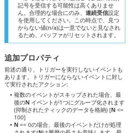
記号を受信する可能性は高くありませ
ん。合理的な場合にのみ、
連続受信
設定
を使用してください。この時点で、見つ
からない値(n/a)は一意でないと見なされ
るため、バッファがリセットされます。
追加プロパティ
前述の通り、トリガーを実行しないイベントも
あります。トリガーにならないイベントに対し
て実行されたアクション:
複数のイベントがスキップされた場合、最
•
後の
N
イベントが1つにグループ化されます
(抑制されたティックのデータを格納) [
N
<=
100]
N
== 0の場合、最後のイベントだけが処理
•
されます(
N
は履歴の長さを意味します。最