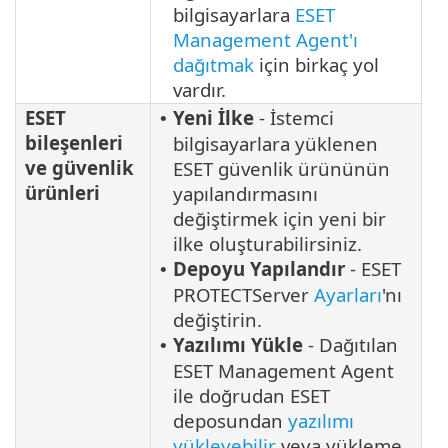
bilgisayarlara
ESET
Management Agent'ı
dağıtmak
için birkaç yol
vardır.
ESET
Yeni İlke
- İstemci
•
bileşenleri
bilgisayarlara yüklenen
ve güvenlik
ESET güvenlik ürününün
ürünleri
yapılandırmasını
değiştirmek için yeni bir
ilke oluşturabilirsiniz.
Depoyu Yapılandır
- ESET
•
PROTECTServer
Ayarları
'nı
değiştirin.
Yazılımı Yükle
- Dağıtılan
•
ESET Management Agent
ile doğrudan ESET
deposundan
yazılımı
yükleyebilir
veya yükleme