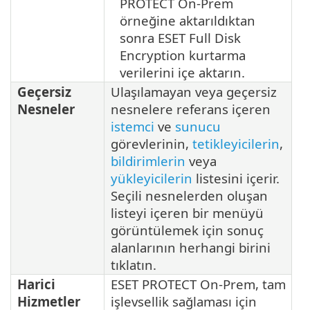
PROTECT On-Prem
örneğine aktarıldıktan
sonra ESET Full Disk
Encryption kurtarma
verilerini içe aktarın.
Geçersiz
Ulaşılamayan veya geçersiz
Nesneler
nesnelere referans içeren
istemci
ve
sunucu
görevlerinin,
tetikleyicilerin
,
bildirimlerin
veya
yükleyicilerin
listesini içerir.
Seçili nesnelerden oluşan
listeyi içeren bir menüyü
görüntülemek için sonuç
alanlarının herhangi birini
tıklatın.
Harici
ESET PROTECT On-Prem, tam
Hizmetler
işlevsellik sağlaması için