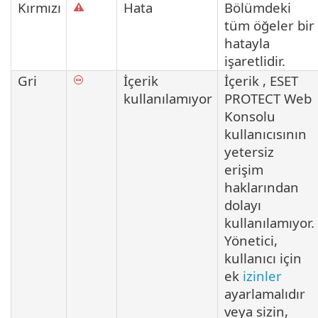
Kırmızı
Hata
Bölümdeki
tüm öğeler bir
hatayla
işaretlidir.
Gri
İçerik
İçerik , ESET
kullanılamıyor
PROTECT Web
Konsolu
kullanıcısının
yetersiz
erişim
haklarından
dolayı
kullanılamıyor.
Yönetici,
kullanıcı için
ek
izinler
ayarlamalıdır
veya sizin,