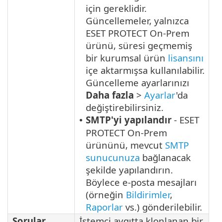
için gereklidir.
Güncellemeler, yalnızca
ESET PROTECT On-Prem
ürünü, süresi geçmemiş
bir kurumsal ürün
lisansını
içe aktarmışsa kullanılabilir.
Güncelleme ayarlarınızı
Daha fazla
>
Ayarlar
'da
değiştirebilirsiniz.
SMTP'yi yapılandır
- ESET
•
PROTECT On-Prem
ürününü, mevcut
SMTP
sunucunuza
bağlanacak
şekilde yapılandırın.
Böylece e-posta mesajları
(örneğin
Bildirimler
,
Raporlar
vs.) gönderilebilir.
Sorular
İstemci aygıtta klonlanan bir