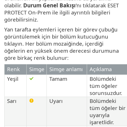
olabilir.
Durum Genel Bakışı
'nı tıklatarak ESET
PROTECT On-Prem ile ilgili ayrıntılı bilgileri
görebilirsiniz.
Yan tarafta eylemleri içeren bir görev çubuğu
görüntülemek için bir bölüm kutucuğunu
tıklayın. Her bölüm mozaiğinde, içerdiği
öğelerin en yüksek önem derecesi durumuna
göre birkaç renk bulunur:
Renk
Simge
Simge anlamı
Açıklama
Yeşil
Tamam
Bölümdeki
tüm öğeler
sorunsuzdur.
Sarı
Uyarı
Bölümdeki
tüm öğeler bir
uyarıyla
işaretlidir.