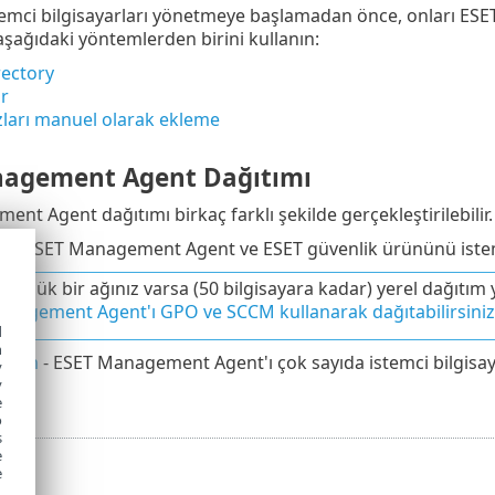
stemci bilgisayarları yönetmeye başlamadan önce, onları E
aşağıdaki yöntemlerden birini kullanın:
rectory
r
zları manuel olarak ekleme
agement Agent Dağıtımı
t Agent dağıtımı birkaç farklı şekilde gerçekleştirilebilir. 
ım
- ESET Management Agent ve ESET güvenlik ürününü istemci
a küçük bir ağınız varsa (50 bilgisayara kadar) yerel dağıtım 
nagement Agent'ı GPO ve SCCM kullanarak dağıtabilirsiniz
d
h
ğıtım
- ESET Management Agent'ı çok sayıda istemci bilgisa
y
y
e
o
s
e
e