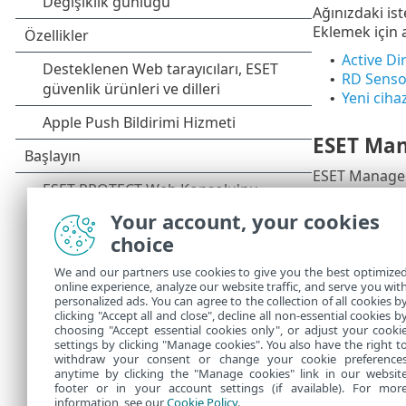
Ağınızdaki i
Eklemek için 
Active Di
•
RD Senso
•
Yeni ciha
•
ESET Man
ESET Managemen
Yerel dağıt
•
Your account, your cookies
Yalnızc
choice
ESET Ma
We and our partners use cookies to give you the best optimize
online experience, analyze our website traffic, and serve you wit
Uzaktan da
•
personalized ads. You can agree to the collection of all cookies b
öneririz.
clicking "Accept all and close", decline all non-essential cookies b
choosing "Accept essential cookies only", or adjust your cooki
settings by clicking "Manage cookies". You also have the right t
withdraw your consent or change your cookie preference
anytime by clicking the "Manage cookies" link in our websit
footer or in your account settings (if available). For mor
information, see our
Cookie Policy
.