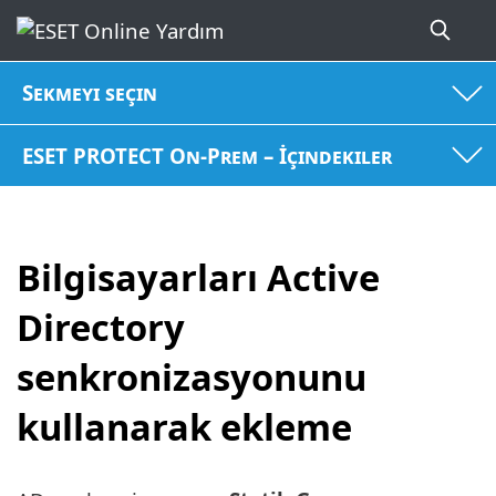
Sekmeyi seçin
ESET PROTECT On-Prem – İçindekiler
Bilgisayarları Active
Directory
senkronizasyonunu
kullanarak ekleme