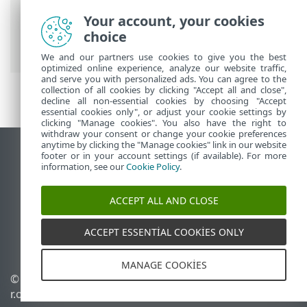
Agent Dağıtımı
> Bilgisayarları Active
Your account, your cookies
Directory senkronizasyonunu kullanarak
choice
ekleme
We and our partners use cookies to give you the best
optimized online experience, analyze our website traffic,
and serve you with personalized ads. You can agree to the
collection of all cookies by clicking "Accept all and close",
decline all non-essential cookies by choosing "Accept
essential cookies only", or adjust your cookie settings by
clicking "Manage cookies". You also have the right to
withdraw your consent or change your cookie preferences
anytime by clicking the "Manage cookies" link in our website
Masaüstü sitesini görüntüle
footer or in your account settings (if available). For more
information, see our
Cookie Policy
.
End of Life
ESET Bilgi Bankası
ACCEPT ALL AND CLOSE
ESET Forumu
ESET Status Portal
ACCEPT ESSENTIAL COOKIES ONLY
Bölgesel destek
MANAGE COOKIES
© 1992 - 2026 ESET, spol. s
Çerezleri yönet
r.o. - Tüm hakları saklıdır.
Çerez politikası