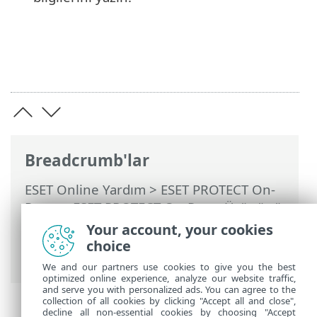
Breadcrumb'lar
ESET Online Yardım
>
ESET PROTECT On-
Prem
>
ESET PROTECT On-Prem Ürününü
Kullanma
>
ESET PROTECT On-Prem Ana
Your account, your cookies
Menü
>
Görevler
>
Sunucu Görevleri
>
choice
Statik Grup Senkronizasyonu
We and our partners use cookies to give you the best
optimized online experience, analyze our website traffic,
and serve you with personalized ads. You can agree to the
collection of all cookies by clicking "Accept all and close",
decline all non-essential cookies by choosing "Accept