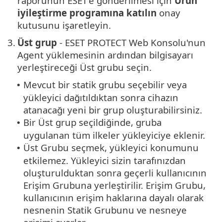
raporunun ESET'e gönderilmesi için
Ürün
iyileştirme programına katılın
onay
kutusunu işaretleyin.
3.
Üst grup
- ESET PROTECT Web Konsolu'nun
Agent yüklemesinin ardından bilgisayarı
yerleştireceği Üst grubu seçin.
Mevcut bir statik grubu seçebilir veya
•
yükleyici dağıtıldıktan sonra cihazın
atanacağı yeni bir grup oluşturabilirsiniz.
Bir Üst grup seçildiğinde, gruba
•
uygulanan tüm ilkeler yükleyiciye eklenir.
Üst Grubu seçmek, yükleyici konumunu
•
etkilemez. Yükleyici sizin tarafınızdan
oluşturulduktan sonra geçerli kullanıcının
Erişim Grubuna yerleştirilir.
Erişim Grubu,
kullanıcının erişim haklarına dayalı olarak
nesnenin Statik Grubunu ve nesneye