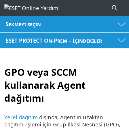
Sekmeyi seçin
ESET PROTECT On-Prem – İçindekiler
GPO veya SCCM
kullanarak Agent
dağıtımı
Yerel dağıtım
dışında, Agent'ın uzaktan
dağıtımı işlemi için Grup İlkesi Nesnesi (GPO),