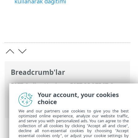
kullanarak dağıtımı
Breadcrumb'lar
ESET Online Yardım
>
ESET PROTECT On-
Prem
>
Başlayın
>
ESET Management
Your account, your cookies
Agent Dağıtımı
>
Uzaktan dağıtım
> GPO
choice
veya SCCM kullanarak Agent dağıtımı
We and our partners use cookies to give you the best
optimized online experience, analyze our website traffic,
and serve you with personalized ads. You can agree to the
collection of all cookies by clicking "Accept all and close",
decline all non-essential cookies by choosing "Accept
essential cookies only", or adjust your cookie settings by