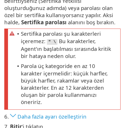
belirttiyseniz (Sertifika Yetkilisi
oluşturduğunuz adımda) veya parolası olan
özel bir sertifika kullanıyorsanız yapılır. Aksi
halde,
Sertifika parolası
alanını boş bırakın.
Sertifika parolası şu karakterleri
•
içeremez:
Bu karakterler,
" \
Agent'ın başlatılması sırasında kritik
bir hataya neden olur.
Parola üç kategoride en az 10
•
karakter içermelidir: küçük harfler,
büyük harfler, rakamlar veya özel
karakterler. En az 12 karakterden
oluşan bir parola kullanmanızı
öneririz.
6.
Daha fazla ayarı özelleştirin
7.
Bitir
'i tıklatın.