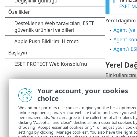
ESET Ma
Yerel dağıtım ü
Agent (ve 
•
Agent kom
•
Agent’ı ES
•
Yerel Dağ
Bir kullanıcın
örnekteki
tali
Your account, your cookies
Kullanı
choice
statik g
dağıtmak
We and our partners use cookies to give you the best optimize
Sertifik
online experience, analyze our website traffic, and serve you wit
personalized ads. You can agree to the collection of all cookies b
fazla bi
clicking "Accept all and close", decline all non-essential cookies b
choosing "Accept essential cookies only", or adjust your cooki
settings by clicking "Manage cookies". You also have the right t