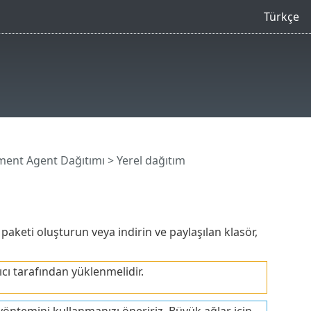
Türkçe
ent Agent Dağıtımı
> Yerel dağıtım
paketi oluşturun veya indirin ve paylaşılan klasör,
ıcı tarafından yüklenmelidir.
yöntemini kullanmanızı öneririz. Büyük ağlar için,