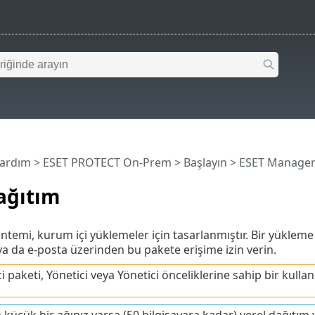
Yardım
>
ESET PROTECT On-Prem
>
Başlayın
>
ESET Managem
ağıtım
temi, kurum içi yüklemeler için tasarlanmıştır. Bir yükleme 
ya da e-posta üzerinden bu pakete erişime izin verin.
i paketi, Yönetici veya Yönetici önceliklerine sahip bir kullan
a küçük bir ağınız varsa (50 bilgisayara kadar) yerel dağıtım 