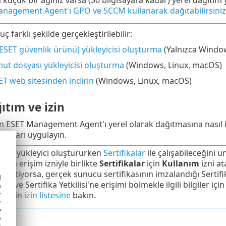
nagement Agent'ı GPO ve SCCM kullanarak dağıtabilirsiniz
ç farklı şekilde gerçekleştirilebilir:
ESET güvenlik ürünü) yükleyicisi oluşturma
(Yalnızca Windo
ut dosyası yükleyicisi oluşturma
(Windows, Linux, macOS)
ET web sitesinden indirin
(Windows, Linux, macOS)
ıtım ve izin
ın ESET Management Agent'ı yerel olarak dağıtmasına nasıl izin 
matları uygulayın.
cının yükleyici oluştururken
Sertifikalar
ile çalışabileceğini un
ruba erişim izniyle birlikte
Sertifikalar
için
Kullanım
izni a
 istiyorsa, gerçek sunucu sertifikasının imzalandığı Sertifika
d
alar ve Sertifika Yetkilisi'ne erişimi bölmekle ilgili bilgiler içi
h
y
lgi için
izin listesine
bakın.
y
e
o