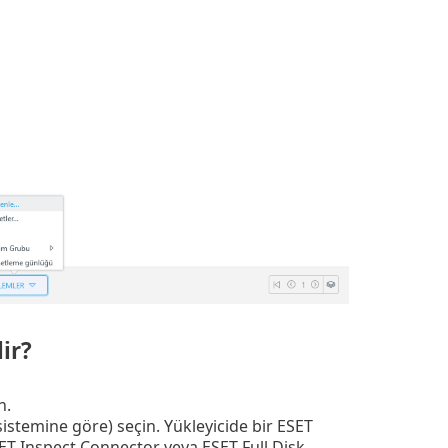
ir?
n.
sistemine göre) seçin. Yükleyicide bir ESET
T Inspect Connector veya ESET Full Disk