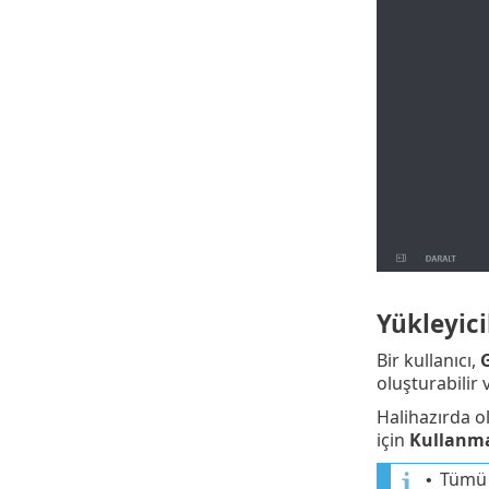
Yükleyici
Bir kullanıcı,
G
oluşturabilir 
Halihazırda o
için
Kullanma
Tümü 
•