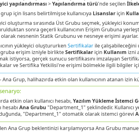
yici yapılandırması
>
Yapılandırma
türü
'nde seçilen
İlkel
 grup için lisans belirtilmişse kullanıcıya
Lisanslar
için
Kull
yici oluşturma sırasında Üst Grubu seçmek, yükleyici konumu
rulduktan sonra geçerli kullanıcının Erişim Grubuna yerleştir
 olarak nesnenin Statik Grubunu ve nesneye erişimi ayarlar.
ıcının yükleyici oluştururken
Sertifikalar
ile çalışabileceğini 
 gruba erişim izniyle birlikte
Sertifikalar
için
Kullanım
izni 
ak istiyorsa, gerçek sunucu sertifikasını imzalayan Sertifika 
ikalar ve Sertifika Yetkilisi'ne erişimi bölmekle ilgili bilgiler i
- Ana Grup, halihazırda etkin olan kullanıcının atanan izin k
senaryo:
ırda etkin olan kullanıcı hesabı,
Yazılım Yükleme İstemci G
cı hesabı
Ana Grubu
"Department_1" şeklindedir. Kullanıcı y
duğunda, "Department_1" otomatik olarak istemci görevi
A
en Ana Grup beklentinizi karşılamıyorsa Ana Grubu manuel o