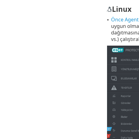
Linux
Önce Agent'
•
uygun olmadı
dağıtmasına 
vs.) çalıştıra