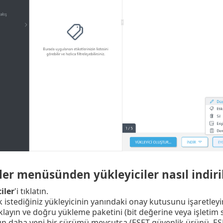
ler menüsünden yükleyiciler nasıl indiril
iler
'i tıklatın.
 istediğiniz yükleyicinin yanındaki onay kutusunu işaretleyi
tıklayın ve doğru yükleme paketini (bit değerine veya işletim 
 daha yeni bir sürümü mevcutsa (ESET güvenlik ürünü, ESE