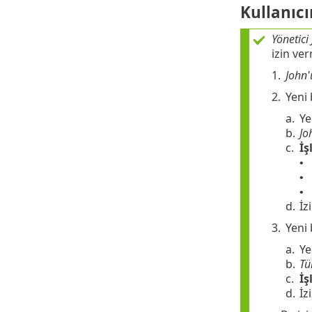
Kullanıcı
Yönetici
izin ver
1.
John
2.
Yeni 
a.
Ye
b.
Jo
c.
İş
•
•
•
d.
İz
3.
Yeni 
a.
Ye
b.
T
c.
İş
d.
İz