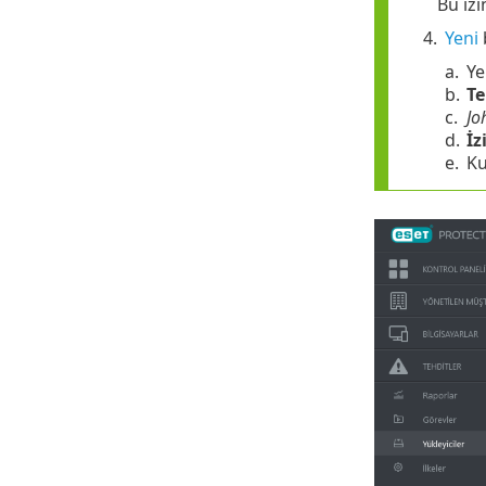
Bu izi
4.
Yeni
a.
Ye
b.
T
c.
Jo
d.
İz
e.
Ku