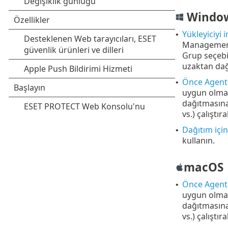
Windo
Yükleyiciyi
•
Management 
Grup seçebil
uzaktan dağı
Önce Agent'
•
uygun olmadı
dağıtmasına 
vs.) çalıştıra
Dağıtım içi
•
kullanın.
macOS
Önce Agent'
•
uygun olmadı
dağıtmasına 
vs.) çalıştıra