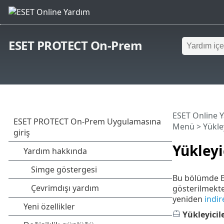
ESET PROTECT On-Prem
ESET Online 
Menü
> Yükley
Yükleyi
Bu bölümde ES
gösterilmekte
yeniden
indir
Yükleyicil