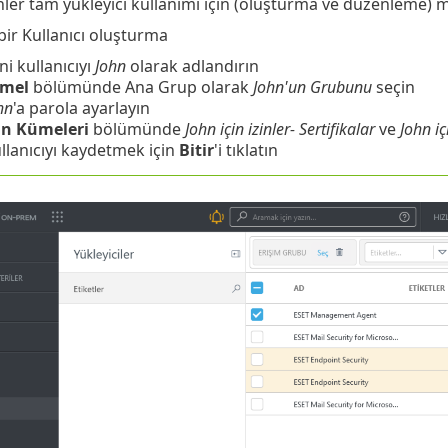
nler tam yükleyici kullanımı için (oluşturma ve düzenleme) m
bir Kullanıcı oluşturma
ni kullanıcıyı
John
olarak adlandırın
emel
bölümünde Ana Grup olarak
John'un Grubunu
seçin
hn
'a parola ayarlayın
in
Kümeleri
bölümünde
John için izinler- Sertifikalar
ve
John içi
llanıcıyı kaydetmek için
Bitir
'i tıklatın