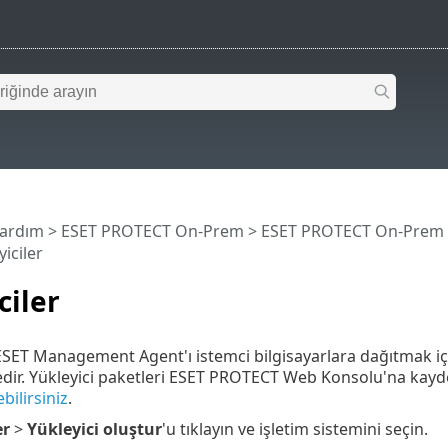
Yardım
>
ESET PROTECT On-Prem
>
ESET PROTECT On-Prem
iciler
ciler
ET Management Agent'ı istemci bilgisayarlara dağıtmak için
dir. Yükleyici paketleri ESET PROTECT Web Konsolu'na kayde
ebilirsiniz
.
er
>
Yükleyici oluştur
'u tıklayın ve işletim sistemini seçin.