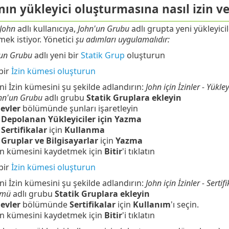
nın yükleyici oluşturmasına nasıl izin ver
John
adlı kullanıcıya,
John'un Grubu
adlı grupta yeni yükleyici
mek istiyor. Yönetici
şu adımları uygulamalıdır:
'un Grubu
adlı yeni bir
Statik Grup
oluşturun
bir
İzin kümesi oluşturun
ni İzin kümesini şu şekilde adlandırın:
John için İzinler - Yükley
hn'un Grubu
adlı grubu
Statik Gruplara ekleyin
levler
bölümünde şunları işaretleyin
Depolanan Yükleyiciler için Yazma
Sertifikalar
için
Kullanma
Gruplar ve Bilgisayarlar
için
Yazma
in kümesini kaydetmek için
Bitir
'i tıklatın
bir
İzin kümesi oluşturun
ni İzin kümesini şu şekilde adlandırın:
John için İzinler - Sertif
ümü
adlı grubu
Statik Gruplara ekleyin
levler
bölümünde
Sertifikalar
için
Kullanım
'ı seçin.
in kümesini kaydetmek için
Bitir
'i tıklatın