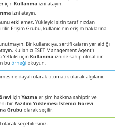
er
için
Kullanma
izni atayın.
anma
izni atayın.
nu etkilemez. Yükleyici sizin tarafınızdan
ilir. Erişim Grubu, kullanıcının erişim haklarına
unutmayın. Bir kullanıcıya, sertifikaların yer aldığı
atayın. Kullanıcı ESET Management Agent'ı
Yetkilisi için
Kullanma
iznine sahip olmalıdır.
çin bu
örneği
okuyun.
ümesine dayalı olarak otomatik olarak algılanır.
örevi
için
Yazma
erişim hakkına sahiptir ve
eni bir
Yazılım Yüklemesi İstemci Görevi
na Grubu
olarak seçilir.
larak seçebilirsiniz.