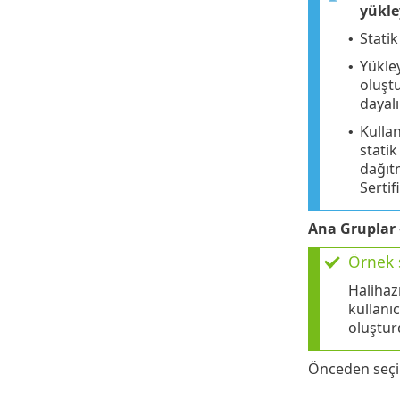
yükle
Statik
•
Yükle
•
oluştu
dayalı
Kullan
•
statik
dağıtm
Sertif
Ana Gruplar
Örnek 
Halihaz
kullanı
oluştur
Önceden seçil