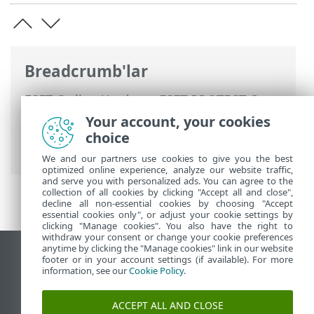
Breadcrumb'lar
ESET Online Yardım
>
ESET PROTECT On-
Prem
>
Başlayın
>
ESET Management
Your account, your cookies
Agent Dağıtımı
> RD Sensor'ı kullanarak
choice
bilgisayar ekleme
We and our partners use cookies to give you the best
optimized online experience, analyze our website traffic,
and serve you with personalized ads. You can agree to the
collection of all cookies by clicking "Accept all and close",
decline all non-essential cookies by choosing "Accept
essential cookies only", or adjust your cookie settings by
clicking "Manage cookies". You also have the right to
withdraw your consent or change your cookie preferences
anytime by clicking the "Manage cookies" link in our website
Masaüstü sitesini görüntüle
footer or in your account settings (if available). For more
information, see our
Cookie Policy
.
End of Life
ESET Bilgi Bankası
ACCEPT ALL AND CLOSE
ESET Forumu