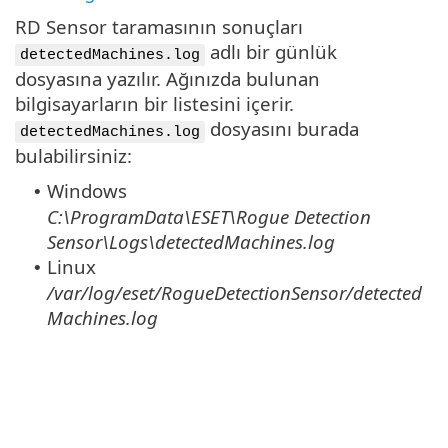
RD Sensor taramasının sonuçları
adlı bir günlük
detectedMachines.log
dosyasına yazılır. Ağınızda bulunan
bilgisayarların bir listesini içerir.
dosyasını burada
detectedMachines.log
bulabilirsiniz:
Windows
•
C:\ProgramData\ESET\Rogue Detection
Sensor\Logs\detectedMachines.log
Linux
•
/var/log/eset/RogueDetectionSensor/detected
Machines.log