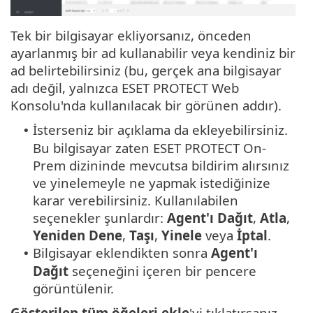
Tek bir bilgisayar ekliyorsanız, önceden
ayarlanmış bir ad kullanabilir veya kendiniz bir
ad belirtebilirsiniz (bu, gerçek ana bilgisayar
adı değil, yalnızca ESET PROTECT Web
Konsolu'nda kullanılacak bir görünen addır).
İsterseniz bir açıklama da ekleyebilirsiniz.
•
Bu bilgisayar zaten ESET PROTECT On-
Prem dizininde mevcutsa bildirim alırsınız
ve yinelemeyle ne yapmak istediğinize
karar verebilirsiniz. Kullanılabilen
seçenekler şunlardır:
Agent'ı Dağıt
,
Atla
,
Yeniden Dene
,
Taşı
,
Yinele
veya
İptal
.
Bilgisayar eklendikten sonra
Agent'ı
•
Dağıt
seçeneğini içeren bir pencere
görüntülenir.
Gösterilen tüm öğeleri ekle
'yi tıklatırsanız