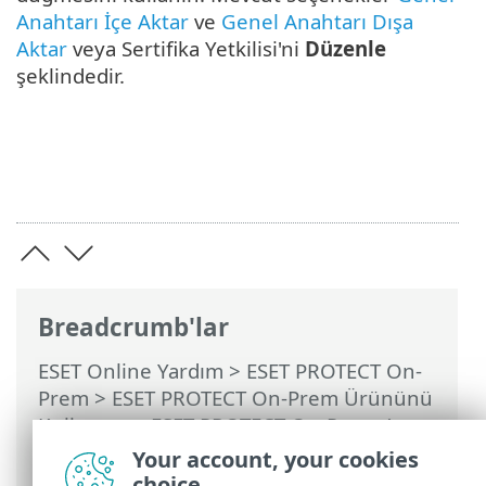
Anahtarı İçe Aktar
ve
Genel Anahtarı Dışa
Aktar
veya Sertifika Yetkilisi'ni
Düzenle
şeklindedir.
Breadcrumb'lar
ESET Online Yardım
>
ESET PROTECT On-
Prem
>
ESET PROTECT On-Prem Ürününü
Kullanma
>
ESET PROTECT On-Prem Ana
Menü
>
Daha Fazla
>
Sertifikalar
>
Your account, your cookies
Sertifika Yetkilileri
> Yeni Bir Sertifika
choice