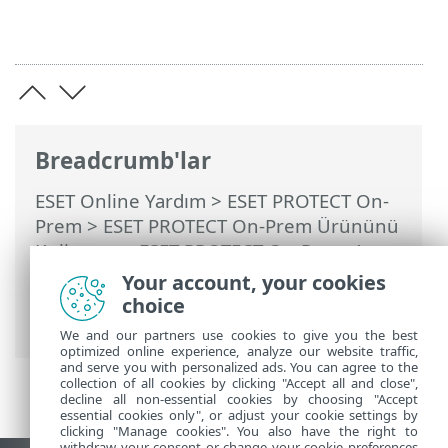
Breadcrumb'lar
ESET Online Yardım
>
ESET PROTECT On-
Prem
>
ESET PROTECT On-Prem Ürününü
Kullanma
>
ESET PROTECT On-Prem Ana
Menü
>
Daha Fazla
>
Sertifikalar
>
Your account, your cookies
Sertifika Yetkilileri
> Genel Anahtarı Dışa
choice
Aktarma
We and our partners use cookies to give you the best
optimized online experience, analyze our website traffic,
and serve you with personalized ads. You can agree to the
collection of all cookies by clicking "Accept all and close",
decline all non-essential cookies by choosing "Accept
essential cookies only", or adjust your cookie settings by
clicking "Manage cookies". You also have the right to
withdraw your consent or change your cookie preferences