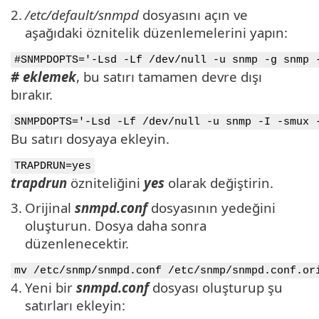
2.
/etc/default/snmpd
dosyasını açın ve
aşağıdaki öznitelik düzenlemelerini yapın:
#SNMPDOPTS='-Lsd -Lf /dev/null -u snmp -g snmp 
# eklemek
, bu satırı tamamen devre dışı
bırakır.
SNMPDOPTS='-Lsd -Lf /dev/null -u snmp -I -smux 
Bu satırı dosyaya ekleyin.
TRAPDRUN=yes
trapdrun
özniteliğini
yes
olarak değiştirin.
3.
Orijinal
snmpd.conf
dosyasının yedeğini
oluşturun. Dosya daha sonra
düzenlenecektir.
mv /etc/snmp/snmpd.conf /etc/snmp/snmpd.conf.or
4.
Yeni bir
snmpd.conf
dosyası oluşturup şu
satırları ekleyin: