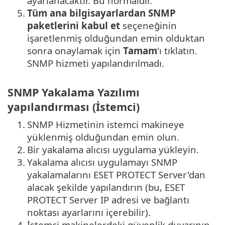
ayarlanacaktır. Bu normaldir.
5.
Tüm ana bilgisayarlardan SNMP
paketlerini kabul et
seçeneğinin
işaretlenmiş olduğundan emin olduktan
sonra onaylamak için
Tamam
'ı tıklatın.
SNMP hizmeti yapılandırılmadı.
SNMP Yakalama Yazılımı
yapılandırması (İstemci)
1.
SNMP Hizmetinin istemci makineye
yüklenmiş olduğundan emin olun.
2.
Bir yakalama alıcısı uygulama yükleyin.
3.
Yakalama alıcısı uygulamayı SNMP
yakalamalarını ESET PROTECT Server'dan
alacak şekilde yapılandırın (bu, ESET
PROTECT Server IP adresi ve bağlantı
noktası ayarlarını içerebilir).
4.
İstemci makinelerdeki güvenlik duvarının