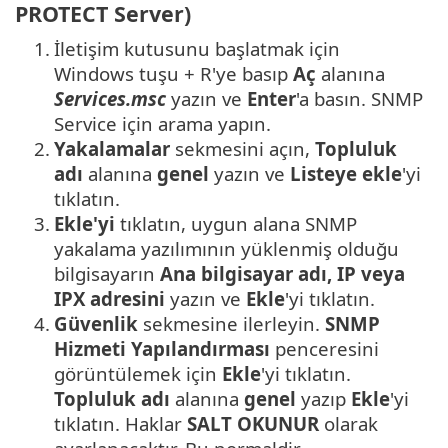
PROTECT Server)
1.
İletişim kutusunu başlatmak için
Windows tuşu + R'ye basıp
Aç
alanına
Services.msc
yazın ve
Enter
'a basın. SNMP
Service için arama yapın.
2.
Yakalamalar
sekmesini açın,
Topluluk
adı
alanına
genel
yazın ve
Listeye ekle
'yi
tıklatın.
3.
Ekle'yi
tıklatın, uygun alana SNMP
yakalama yazılımının yüklenmiş olduğu
bilgisayarın
Ana bilgisayar adı, IP veya
IPX adresini
yazın ve
Ekle
'yi tıklatın.
4.
Güvenlik
sekmesine ilerleyin.
SNMP
Hizmeti Yapılandırması
penceresini
görüntülemek için
Ekle
'yi tıklatın.
Topluluk adı
alanına
genel
yazıp
Ekle
'yi
tıklatın. Haklar
SALT OKUNUR
olarak