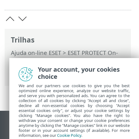
Trilhas
Ajuda on-line ESET
>
ESET PROTECT On-
Prem
>
Usando o ESET PROTECT On-Prem
>
ESET PROTECT On-Prem Menu principal
Your account, your cookies
> Tarefas
choice
We and our partners use cookies to give you the best
optimized online experience, analyze our website traffic,
and serve you with personalized ads. You can agree to the
collection of all cookies by clicking "Accept all and close",
decline all non-essential cookies by choosing "Accept
essential cookies only", or adjust your cookie settings by
clicking "Manage cookies". You also have the right to
withdraw your consent or change your cookie preferences
Ver site para desktop
anytime by clicking the "Manage cookies" link in our website
footer or in your account settings (if available). For more
End of Life
information, see our
Cookie Policy
.