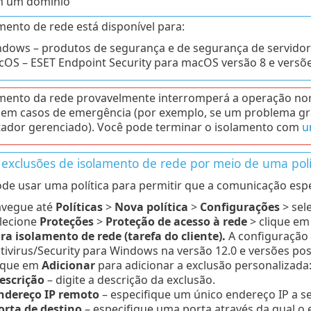
m um domínio
mento de rede está disponível para:
dows – produtos de segurança e de segurança de servidor/
OS – ESET Endpoint Security para macOS versão 8 e versõe
mento da rede provavelmente interromperá a operação no
em casos de emergência (por exemplo, se um problema gra
ador gerenciado). Você pode terminar o isolamento com
u
r exclusões de isolamento de rede por meio de uma polí
de usar uma política para permitir que a comunicação espe
vegue até
Políticas
>
Nova política
>
Configurações
> sel
lecione
Proteções
>
Proteção de acesso à rede
> clique e
ra isolamento de rede (tarefa do cliente).
A configuração 
tivirus/Security para Windows na versão 12.0 e versões pos
ique em
Adicionar
para adicionar a exclusão personalizada
escrição
– digite a descrição da exclusão.
ndereço IP remoto
– especifique um único endereço IP a se
orta de destino
– especifique uma porta através da qual o 