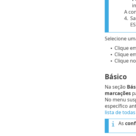
i
A com
4.
Sa
ES
Selecione uma
Clique e
•
Clique e
•
Clique no
•
Básico
Na seção
Bás
marcações
p
No menu su
específico an
lista de todas
As
conf