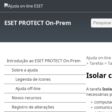
ESET PROTECT On-Prem
Ajuda on-line
>
Tarefas
>
Ta
Isolar
A tarefa
Isol
necessárias p
computad
•
comunic
•