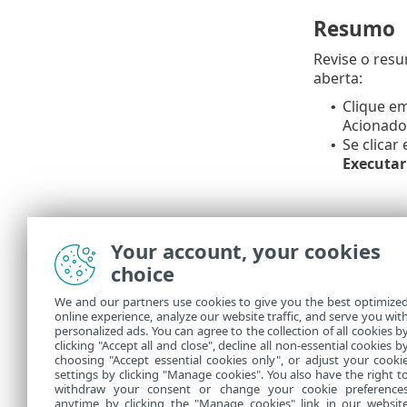
Resumo
Revise o res
aberta:
Clique e
•
Acionador
Se clicar
•
Executa
Your account, your cookies
choice
We and our partners use cookies to give you the best optimize
online experience, analyze our website traffic, and serve you wit
personalized ads. You can agree to the collection of all cookies b
Em
Tarefas
vo
clicking "Accept all and close", decline all non-essential cookies b
choosing "Accept essential cookies only", or adjust your cooki
settings by clicking "Manage cookies". You also have the right t
withdraw your consent or change your cookie preference
anytime by clicking the "Manage cookies" link in our websit