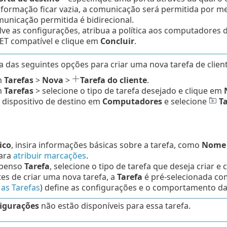
nformação ficar vazia, a comunicação será permitida por me
unicação permitida é bidirecional.
lve as configurações, atribua a política aos computadore
ET compatível e clique em
Concluir
.
 das seguintes opções para criar uma nova tarefa de client
m
Tarefas
>
Nova
>
Tarefa do cliente
.
m
Tarefas
> selecione o tipo de tarefa desejado e clique em
 dispositivo de destino em
Computadores
e selecione
T
ico
, insira informações básicas sobre a tarefa, como
Nome e
ara
atribuir marcações
.
spenso
Tarefa
, selecione o tipo de tarefa que deseja criar e
tes de criar uma nova tarefa, a
Tarefa
é pré-selecionada com
 as Tarefas
) define as configurações e o comportamento da 
igurações
não estão disponíveis para essa tarefa.