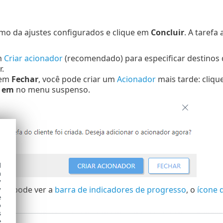
umo da ajustes configurados e clique em
Concluir
. A tarefa
m
Criar acionador
(recomendado) para especificar destinos 
.
 em
Fechar
, você pode criar um
Acionador
mais tarde: clique
r em
no menu suspenso.
d
h
y
cê pode ver a
barra de indicadores de progresso
, o
ícone 
y
e
o
s
e