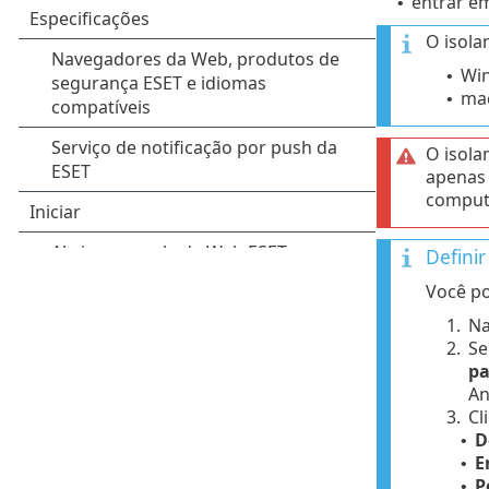
entrar e
•
O isola
Win
•
mac
•
O isola
apenas 
comput
Defini
Você po
1.
Na
2.
Se
pa
An
3.
Cl
D
•
E
•
P
•