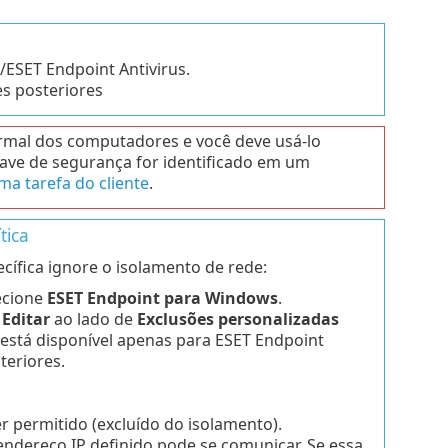
ESET Endpoint Antivirus.
s posteriores
rmal dos computadores e você deve usá-lo
ve de segurança for identificado em um
ma tarefa do cliente
.
tica
cífica ignore o isolamento de rede:
ecione
ESET Endpoint para Windows
.
m
Editar
ao lado de
Exclusões personalizadas
está disponível apenas para ESET Endpoint
teriores.
:
r permitido (excluído do isolamento).
endereço IP definido pode se comunicar. Se essa