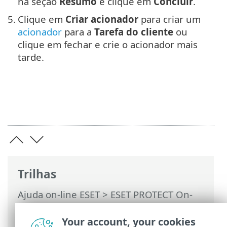
na seção
Resumo
e clique em
Concluir
.
5.
Clique em
Criar acionador
para criar um
acionador
para a
Tarefa do cliente
ou
clique em fechar e crie o acionador mais
tarde.
Trilhas
Ajuda on-line ESET
>
ESET PROTECT On-
Prem
>
Usando o ESET PROTECT On-Prem
>
ESET PROTECT On-Prem Menu principal
Your account, your cookies