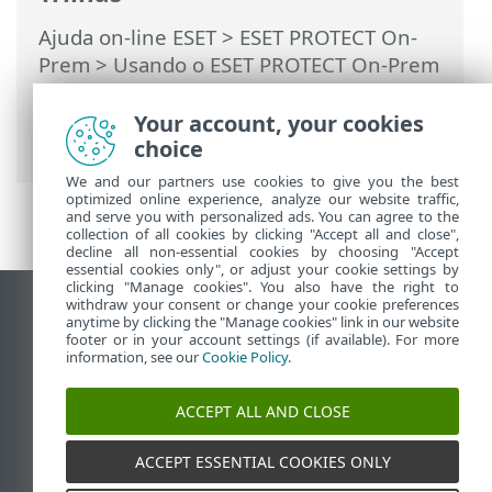
Ajuda on-line ESET
>
ESET PROTECT On-
Prem
>
Usando o ESET PROTECT On-Prem
>
ESET PROTECT On-Prem Menu principal
>
Tarefas
>
Tarefas de cliente
> Ativação
Your account, your cookies
do produto
choice
We and our partners use cookies to give you the best
optimized online experience, analyze our website traffic,
and serve you with personalized ads. You can agree to the
collection of all cookies by clicking "Accept all and close",
decline all non-essential cookies by choosing "Accept
essential cookies only", or adjust your cookie settings by
clicking "Manage cookies". You also have the right to
withdraw your consent or change your cookie preferences
Ver site para desktop
anytime by clicking the "Manage cookies" link in our website
footer or in your account settings (if available). For more
End of Life
information, see our
Cookie Policy
.
Base de conhecimento ESET
Fórum ESET
ACCEPT ALL AND CLOSE
ESET Status Portal
Suporte regional
ACCEPT ESSENTIAL COOKIES ONLY