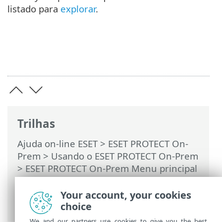
listado para
explorar
.
Trilhas
Ajuda on-line ESET
>
ESET PROTECT On-
Prem
>
Usando o ESET PROTECT On-Prem
>
ESET PROTECT On-Prem Menu principal
>
Tarefas
>
Tarefas de cliente
>
Solicitação de relatório do SysInspector
Your account, your cookies
(apenas Windows)
choice
We and our partners use cookies to give you the best