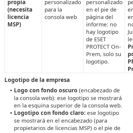
propia
personalizado
personalizado
p
(necesita
para la
en el pie de
en
licencia
consola web
página del
e
MSP)
informe: no
no
hay logotipo
Ju
de ESET
le
PROTECT On-
P
Prem, solo su
p
logotipo.
P
P
Logotipo de la empresa
Logo con fondo oscuro
(encabezado de
•
la consola web): ese logotipo se mostrará
en la esquina superior de la consola web.
Logotipo con fondo claro:
ese logotipo
•
se mostrará en el encabezado (para
propietarios de licencias MSP) o el pie de