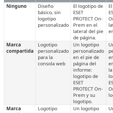
Ninguno
Diseño
El logotipo de
El
básico, sin
ESET
E
logotipo
PROTECT On-
O
personalizado
Prem en el
la
lateral del pie
e
de página.
Marca
Logotipo
Un logotipo
U
compartida
personalizado
personalizado
p
para la
en el pie de
en
consola web
página del
e
informe:
la
logotipo de
lo
ESET
E
PROTECT On-
O
Prem y su
lo
logotipo.
Marca
Logotipo
Un logotipo
U