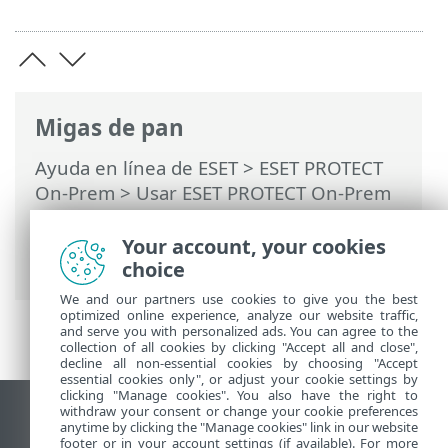
Migas de pan
Ayuda en línea de ESET
>
ESET PROTECT
On-Prem
>
Usar ESET PROTECT On-Prem
>
ESET PROTECT On-Prem Menú principal
>
Tareas
>
Tareas del servidor
>
Your account, your cookies
Sincronización de usuario
choice
We and our partners use cookies to give you the best
optimized online experience, analyze our website traffic,
and serve you with personalized ads. You can agree to the
collection of all cookies by clicking "Accept all and close",
decline all non-essential cookies by choosing "Accept
essential cookies only", or adjust your cookie settings by
clicking "Manage cookies". You also have the right to
withdraw your consent or change your cookie preferences
Ver sitio del escritorio
anytime by clicking the "Manage cookies" link in our website
footer or in your account settings (if available). For more
End of Life