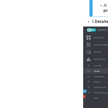
Al
•
pr
Detall
•