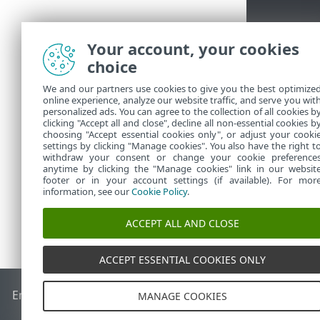
Your account, your cookies
choice
We and our partners use cookies to give you the best optimize
online experience, analyze our website traffic, and serve you wit
personalized ads. You can agree to the collection of all cookies b
clicking "Accept all and close", decline all non-essential cookies b
choosing "Accept essential cookies only", or adjust your cooki
settings by clicking "Manage cookies". You also have the right t
withdraw your consent or change your cookie preference
anytime by clicking the "Manage cookies" link in our websit
footer or in your account settings (if available). For mor
information, see our
Cookie Policy
.
ACCEPT ALL AND CLOSE
ACCEPT ESSENTIAL COOKIES ONLY
End of Life
Base de conocimiento de ESET
Foro de ESET
ES
MANAGE COOKIES