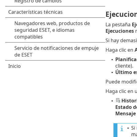
Ejecucio
La pestaña
Ej
Ejecuciones
n
Si hay demasia
Haga clic en
A
Planific
•
cliente).
Último e
•
Puede modific
Haga clic en 
Histor
•
Estado d
Mensaje 
Si
•
má