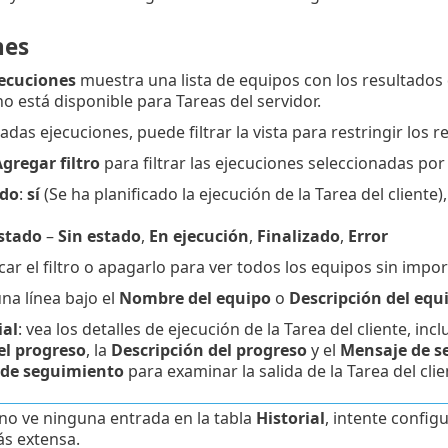
nes
ecuciones
muestra una lista de equipos con los resultados d
o está disponible para Tareas del servidor.
das ejecuciones, puede filtrar la vista para restringir los r
gregar filtro
para filtrar las ejecuciones seleccionadas por
ado
:
sí
(Se ha planificado la ejecución de la Tarea del cliente)
stado
–
Sin estado
,
En ejecución
,
Finalizado
,
Error
ar el filtro o apagarlo para ver todos los equipos sin impor
una línea bajo el
Nombre del equipo
o
Descripción del equ
ial
: vea los detalles de ejecución de la Tarea del cliente, in
el progreso
, la
Descripción del progreso
y el
Mensaje de s
de seguimiento
para examinar la salida de la Tarea del clie
 no ve ninguna entrada en la tabla
Historial
, intente configu
s extensa.