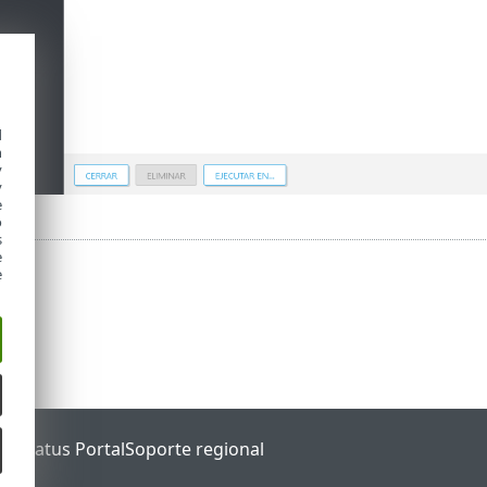
d
h
y
y
e
o
s
e
e
ET Status Portal
Soporte regional