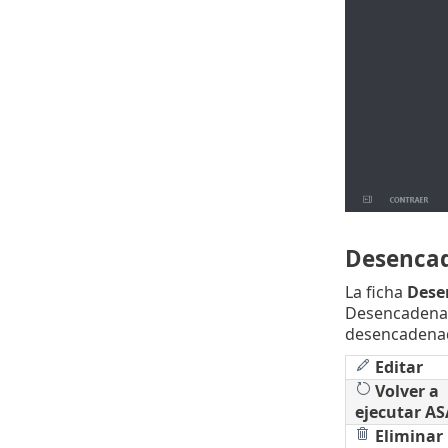
Desenca
La ficha
Dese
Desencadenado
desencadenado
Editar
Volver a
ejecutar A
Eliminar